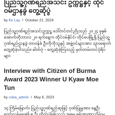
ပြည်သူ့ဂုဏ်ရည်အသင်း ဥက္ကဋ္ဌနှင့် ထိုင်
ဝမ်ဌာနခွဲ တွေ့ဆုံပွဲ
by
Ko Lay
October 21, 2024
ပြည်သူ့ဂုဏ်ရည်အသင်းဥက္ကဋ္ဌ ‌ဒေါ်တင်တင်ညိုသည် ၂၀၂၄ ခုနှစ်
အောက်တိုဘာလ ၂၀ ရက်နေ့က ထိုင်ဝမ်နိုင်ငံ၊ တိုင်ပေမြို့ရှိ ပြည်သူ့
ဂုဏ်ရည်ဌာနခွဲ တာဝန်ခံ ဦးကိုကိုသူနှင့် အဖွဲ့ဝင်များအား သွားရောက်
တွေ့ဆုံခဲ့ပါသည်။ ဓါတ်ပုံ – တွေ့ဆုံခဲ့ကြသည့် မှတ်တမ်းတင်ပုံရိပ်
များ
Interview with Citizen of Burma
Award 2023 Winner U Kyaw Moe
Tun
by
coba_admin
May 6, 2023
၁၄ ကြိမ်မြောက်၊ ပြည်သူ့ဂုဏ်ရည်ဆုဖြင့် ဂုဏ်ပြုမှုအား နွေဦး
တော်လှန်ရေး၏ စ ဦး တိုက်ပွဲဖြစ်သည့် အဓမ္မ စစ်အာဏာသိမ်းမှု