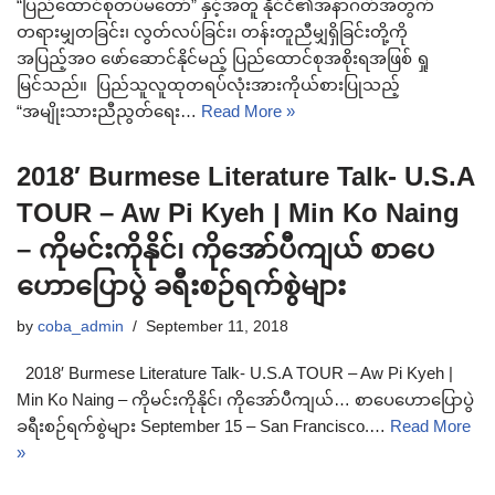
“ပြည်ထောင်စုတပ်မတော်” နှင့်အတူ နိုင်ငံ၏အနာဂတ်အတွက်
တရားမျှတခြင်း၊ လွတ်လပ်ခြင်း၊ တန်းတူညီမျှရှိခြင်းတို့ကို
အပြည့်အဝ ဖော်ဆောင်နိုင်မည့် ပြည်ထောင်စုအစိုးရအဖြစ် ရှု
မြင်သည်။ ပြည်သူလူထုတရပ်လုံးအားကိုယ်စားပြုသည့်
“အမျိုးသားညီညွတ်ရေး…
Read More »
2018′ Burmese Literature Talk- U.S.A
TOUR – Aw Pi Kyeh | Min Ko Naing
– ကိုမင်းကိုနိုင်၊ ကိုအော်ပီကျယ် စာပေ
ဟောပြောပွဲ ခရီးစဉ်ရက်စွဲများ
by
coba_admin
September 11, 2018
2018′ Burmese Literature Talk- U.S.A TOUR – Aw Pi Kyeh |
Min Ko Naing – ကိုမင်းကိုနိုင်၊ ကိုအော်ပီကျယ်… စာပေဟောပြောပွဲ
ခရီးစဉ်ရက်စွဲများ September 15 – San Francisco.…
Read More
»