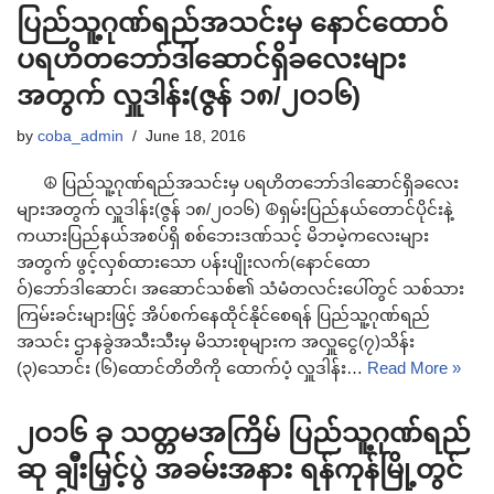
ပြည်သူ့ဂုဏ်ရည်အသင်းမှ နောင်ထောဝ်
ပရဟိတဘော်ဒါဆောင်ရှိခလေးများ
အတွက် လှူဒါန်း(ဇွန် ၁၈/၂ဝ၁၆)
by
coba_admin
June 18, 2016
☮ ပြည်သူ့ဂုဏ်ရည်အသင်းမှ ပရဟိတဘော်ဒါဆောင်ရှိခလေး
များအတွက် လှူဒါန်း(ဇွန် ၁၈/၂ဝ၁၆) ☮ရှမ်းပြည်နယ်တောင်ပိုင်းနဲ့
ကယားပြည်နယ်အစပ်ရှိ စစ်ဘေးဒဏ်သင့် မိဘမဲ့ကလေးများ
အတွက် ဖွင့်လှစ်ထားသော ပန်းပျိုးလက်(နောင်ထော
ဝ်)ဘော်ဒါဆောင်၊ အဆောင်သစ်၏ သံမံတလင်းပေါ်တွင် သစ်သား
ကြမ်းခင်းများဖြင့် အိပ်စက်နေထိုင်နိုင်စေရန် ပြည်သူ့ဂုဏ်ရည်
အသင်း ဌာနခွဲအသီးသီးမှ မိသားစုများက အလှူငွေ(၇)သိန်း
(၃)သောင်း (၆)ထောင်တိတိကို ထောက်ပံ့ လှူဒါန်း…
Read More »
၂ဝ၁၆ ခု သတ္တမအကြိမ် ပြည်သူ့ဂုဏ်ရည်
ဆု ချီးမြှင့်ပွဲ အခမ်းအနား ရန်ကုန်မြို့တွင်