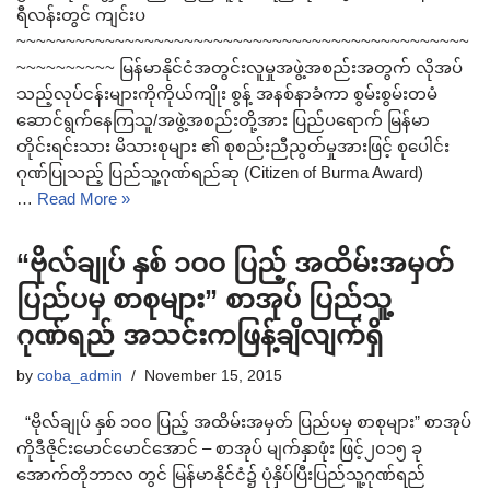
ရီလန်းတွင် ကျင်းပ
~~~~~~~~~~~~~~~~~~~~~~~~~~~~~~~~~~~~~~~~~~~~~~
~~~~~~~~~~ မြန်မာနိုင်ငံအတွင်းလူမှုအဖွဲ့အစည်းအတွက် လိုအပ်
သည့်လုပ်ငန်းများကိုကိုယ်ကျိုး စွန့် အနစ်နာခံကာ စွမ်းစွမ်းတမံ
ဆောင်ရွက်နေကြသူ/အဖွဲ့အစည်းတို့အား ပြည်ပရောက် မြန်မာ
တိုင်းရင်းသား မိသားစုများ ၏ စုစည်းညီညွတ်မှုအားဖြင့် စုပေါင်း
ဂုဏ်ပြုသည့် ပြည်သူ့ဂုဏ်ရည်ဆု (Citizen of Burma Award)
…
Read More »
“ဗိုလ်ချုပ် နှစ် ၁ဝဝ ပြည့် အထိမ်းအမှတ်
ပြည်ပမှ စာစုများ” စာအုပ် ပြည်သူ့
ဂုဏ်ရည် အသင်းကဖြန့်ချိလျက်ရှိ
by
coba_admin
November 15, 2015
“ဗိုလ်ချုပ် နှစ် ၁၀၀ ပြည့် အထိမ်းအမှတ် ပြည်ပမှ စာစုများ” စာအုပ်
ကိုဒီဇိုင်းမောင်မောင်အောင် – စာအုပ် မျက်နှာဖုံး ဖြင့်၂၀၁၅ ခု
အောက်တိုဘာလ တွင် မြန်မာနိုင်ငံ၌ ပုံနှိပ်ပြီးပြည်သူ့ဂုဏ်ရည်