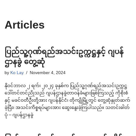
Articles
ပြည်သူ့ဂုဏ်ရည်အသင်းဥက္ကဋ္ဌနှင့် ဂျပန်
ဌာနခွဲ တွေ့ဆုံ
by
Ko Lay
November 4, 2024
နိုဝင်ဘာလ ၂ ရက်၊ ၂၀၂၄ ခုနှစ်က ပြည်သူ့ဂုဏ်ရည်အသင်းဥက္ကဋ္ဌ
ဒေါ်တင်တင်ညိုသည် ဂျပန်ဌာနခွဲတာဝန်ခံများဖြစ်ကြသည့် ကိုစိုးစံ
နှင့် မခင်ဝတီဦးတို့အား ဂျပန်နိုင်ငံ၊ တိုကျိုမြို့တွင် တွေ့ဆုံနှုတ်ဆက်
ခဲ့ပြီး၊ အသင်းကိစ္စရပ်များအား ဆွေးနွေးခဲ့ကြပါသည်။ သတင်းဓါတ်
ပုံ – ဂျပန်ဌာနခွဲ