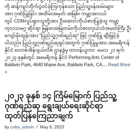
ကို ဆန့်ကျင်တိုက်ပွဲဝင်ခဲ့ကြကုန်သော ပြည်သူ့ဝန်ထမ်းများ
အား ဂုဏ်ပြုခြင်း အထိမ်းအမှတ် အဖြစ်၊ ကမ္ဘာ့အလယ်
တွင် CDMလှုပ်ရှားသူတို့အား ဦးဆောင်ကိုယ်စားပြုခဲ့သူ ကမ္ဘာ့
ကုလသမဂ္ဂ ဆိုင်ရာ မြန်မာအမြဲတမ်းကိုယ်စားလှယ်သံအမတ်ကြီး ဦး
ကျော်မိုးထွန်းအား “ပြည်သူ့ဂုဏ်ရည်ဆု” ဖြင့် ဂုဏ်ပြု ချီးမြှင့်ခဲ့
ပါသည်။ ပြည်သူ့ဂုဏ်ရည်ဆုရှင်အတွက် ဂုဏ်ပြုမှုအား အမေရိကန်
နိုင်ငံ လောစ်အိန်ဂျယ်လိစ် ဌာနခွဲမှ တာဝန်ယူကာ မေလ ၂၁ ရက်
၂၀၂၃ ခုနှစ်တွင် အမေရိကန် နိုင်ငံ Performing Arts Center of
Baldwin Park, 4640 Maine Ave, Baldwin Park, CA…
Read More
»
၂၀၂၃ ခုနှစ် ၁၄ ကြိမ်မြောက် ပြည်သူ့
ဂုဏ်ရည်ဆု ရွေးချယ်ရေးဆိုင်ရာ
ထုတ်ပြန်ကြေညာချက်
by
coba_admin
May 6, 2023