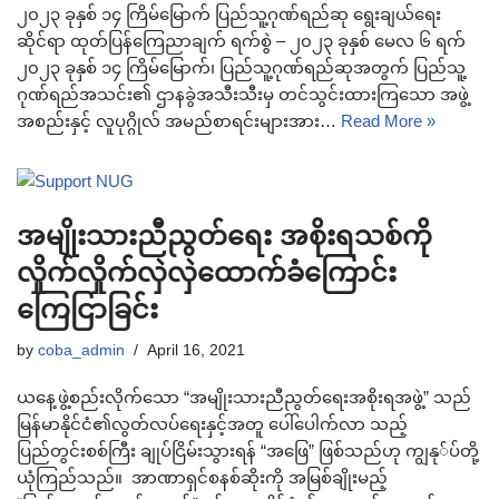
၂၀၂၃ ခုနှစ် ၁၄ ကြိမ်မြောက် ပြည်သူ့ဂုဏ်ရည်ဆု ရွေးချယ်ရေး
ဆိုင်ရာ ထုတ်ပြန်ကြေညာချက် ရက်စွဲ – ၂၀၂၃ ခုနှစ် မေလ ၆ ရက်
၂၀၂၃ ခုနှစ် ၁၄ ကြိမ်မြောက်၊ ပြည်သူ့ဂုဏ်ရည်ဆုအတွက် ပြည်သူ့
ဂုဏ်ရည်အသင်း၏ ဌာနခွဲအသီးသီးမှ တင်သွင်းထားကြသော အဖွဲ့
အစည်းနှင့် လူပုဂ္ဂိုလ် အမည်စာရင်းများအား…
Read More »
အမျိုးသားညီညွတ်ရေး အစိုးရသစ်ကို
လှိုက်လှိုက်လှဲလှဲထောက်ခံကြောင်း
ကြေငြာခြင်း
by
coba_admin
April 16, 2021
ယနေ့ဖွဲ့စည်းလိုက်သော “အမျိုးသားညီညွတ်ရေးအစိုးရအဖွဲ့” သည်
မြန်မာနိုင်ငံ၏လွတ်လပ်ရေးနှင့်အတူ ပေါ်ပေါက်လာ သည့်
ပြည်တွင်းစစ်ကြီး ချုပ်ငြိမ်းသွားရန် “အဖြေ” ဖြစ်သည်ဟု ကျွနု်ပ်တို့
ယုံကြည်သည်။ အာဏာရှင်စနစ်ဆိုးကို အမြစ်ချိုးမည့်