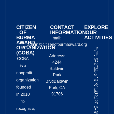
CITIZEN
CONTACT
EXPLORE
OF
INFORMATION
OUR
BURMA
ACTIVITIES
mail:
AWARD
admin@citizenofburmaaward.org
ORGANIZATION
၂၀
(COBA)
၂၆
Address:
ခုနှစ်
COBA
4244
၁၇
is a
Baldwin
ကြိ
nonprofit
မ်
Park
မြော
organization
BlvdBaldwin
က်
founded
Park, CA
ပြ
91706
in 2010
ည်
သူ့
to
ဂုဏ်
recognize,
ရည်