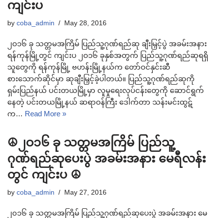
ကျင်းပ
by
coba_admin
May 28, 2016
၂ဝ၁၆ ခု သတ္တမအကြိမ် ပြည်သူ့ဂုဏ်ရည်ဆု ချီးမြှင့်ပွဲ အခမ်းအနား
ရန်ကုန်မြို့တွင် ကျင်းပ ၂ဝ၁၆ ခုနှစ်အတွက် ပြည်သူ့ဂုဏ်ရည်ဆုရရှိ
သူတွေကို ရန်ကုန်မြို့ ဗဟန်းမြို့နယ်က တော်ဝင်နှင်းဆီ
စားသောက်ဆိုင်မှာ ဆုချီးမြှင့်ခဲ့ပါတယ်။ ပြည်သူ့ဂုဏ်ရည်ဆုကို
ရှမ်းပြည်နယ် ပင်းတယမြို့မှာ လူမှုရေးလုပ်ငန်းတွေကို ဆောင်ရွက်
နေတဲ့ ပင်းတယမြို့နယ် ဆရာဝန်ကြီး ဒေါက်တာ သန်းမင်းထွဋ်
က…
Read More »
☮၂ဝ၁၆ ခု သတ္တမအကြိမ် ပြည်သူ့
ဂုဏ်ရည်ဆုပေးပွဲ အခမ်းအနား မေရီလန်း
တွင် ကျင်းပ ☮
by
coba_admin
May 27, 2016
၂၀၁၆ ခု သတ္တမအကြိမ် ပြည်သူ့ဂုဏ်ရည်ဆုပေးပွဲ အခမ်းအနား မေ