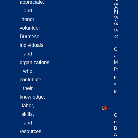
appreciate,
ဂုဏ်
ပြုမှု
and
အခ
honor
မ်း
volunteer
အန
ား
Burmese
–
individuals
Chi
and
Ang
Mai
organizations
Pro
who
Pert
contribute
Y
their
Info
knowledge,
labor,
skills,
C
O
and
B
resources
A