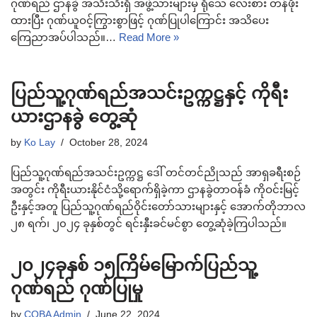
ဂုဏ်ရည် ဌာနခွဲ အသီးသီးရှိ အဖွဲ့သားများမှ ရိုသေ လေးစား တန်ဖိုး
ထားပြီး ဂုဏ်ယူဝင့်ကြွားစွာဖြင့် ဂုဏ်ပြုပါကြောင်း အသိပေး
ကြေညာအပ်ပါသည်။…
Read More »
ပြည်သူ့ဂုဏ်ရည်အသင်းဥက္ကဋ္ဌနှင့် ကိုရီး
ယားဌာနခွဲ တွေ့ဆုံ
by
Ko Lay
October 28, 2024
ပြည်သူ့ဂုဏ်ရည်အသင်းဥက္ကဋ္ဌ ဒေါ် တင်တင်ညိုသည် အာရှခရီးစဉ်
အတွင်း ကိုရီးယားနိုင်ငံသို့ရောက်ရှိခဲ့ကာ ဌာနခွဲတာဝန်ခံ ကိုဝင်းမြင့်
ဦးနှင့်အတူ ပြည်သူ့ဂုဏ်ရည်ဝိုင်းတော်သားများနှင့် အောက်တိုဘာလ
၂၈ ရက်၊ ၂၀၂၄ ခုနှစ်တွင် ရင်းနှီးခင်မင်စွာ တွေ့ဆုံခဲ့ကြပါသည်။
၂၀၂၄ခုနှစ် ၁၅ကြိမ်မြောက်ပြည်သူ့
ဂုဏ်ရည် ဂုဏ်ပြုမှု
by
COBA Admin
June 22, 2024