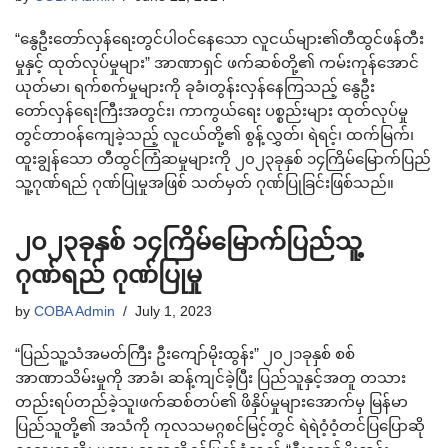
“နွေဦးတော်လှန်ရေးတွင်ပါဝင်နေသော လူငယ်များ၏တီထွင်ဖန်တီး
မှုနှင့် ထုတ်လုပ်မှုများ” အာဏာရှင် ဖက်ဆစ်တို့၏ ကမ်းကုန်အောင်
ယုတ်မာ၊ ရက်စက်မှုများကို ခုခံ၊တွန်းလှန်နေကြသည့် နွေဦး
တော်လှန်ရေးကြီးအတွင်း၊ ကာကွယ်ရေး ပစ္စည်းများ ထုတ်လုပ်မှု
တွင်တာဝန်ကျေခဲ့သည့် လူငယ်တို့၏ စွန့်လွှတ်၊ ရဲရင့်၊ ထက်မြက်၊
ထူးချွန်သော တီထွင်ကြံဆမှုများကို ၂၀၂၃ခုနှစ် ၁၄ကြိမ်မြောက်ပြည်
သူ့ဂုဏ်ရည် ဂုဏ်ပြုမှုအဖြစ် သတ်မှတ် ဂုဏ်ပြုခြင်းဖြစ်သည်။
၂၀၂၃ခုနှစ် ၁၄ကြိမ်မြောက်ပြည်သူ့
ဂုဏ်ရည် ဂုဏ်ပြုမှု
by
COBA Admin
July 1, 2023
“ပြည်သူ့သံအမတ်ကြီး ဦးကျော်မိုးထွန်း” ၂၀၂၁ခုနှစ် စစ်
အာဏာသိမ်းမှုကို အာခံ၊ ဆန့်ကျင်ခဲ့ပြီး ပြည်သူနှင့်အတူ တသား
တည်းရပ်တည်ခဲ့သူ၊ဖက်ဆစ်တပ်၏ ဖိနှိပ်မှုများအောက်မှ မြန်မာ
ပြည်သူတို့၏ အသံကို ကုလသမဂ္ဂစင်မြင့်တွင် ရဲရဲဝံ့ဝံ့တင်ပြပြောဆို