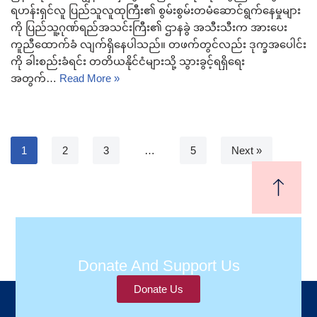
ရဟန်းရှင်လူ ပြည်သူလူထုကြီး၏ စွမ်းစွမ်းတမံဆောင်ရွက်နေမှုများ
ကို ပြည်သူ့ဂုဏ်ရည်အသင်းကြီး၏ ဌာနခွဲ အသီးသီးက အားပေး
ကူညီထောက်ခံ လျက်ရှိနေပါသည်။ တဖက်တွင်လည်း ဒုက္ခအပေါင်း
ကို ခါးစည်းခံရင်း တတိယနိုင်ငံများသို့ သွားခွင့်ရရှိရေး
အတွက်…
Read More »
1
2
3
…
5
Next »
Donate And Support Us
Donate Us