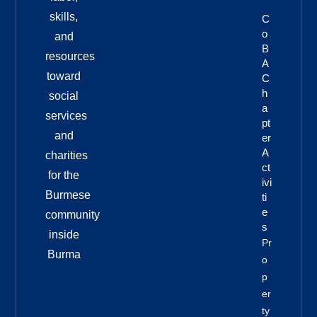
skills,
C
O
and
B
resources
A
toward
C
H
social
A
services
Pt
and
Er
A
charities
Ct
for the
Ivi
Burmese
Ti
E
community
S
inside
Pr
Burma
O
P
Er
Ty