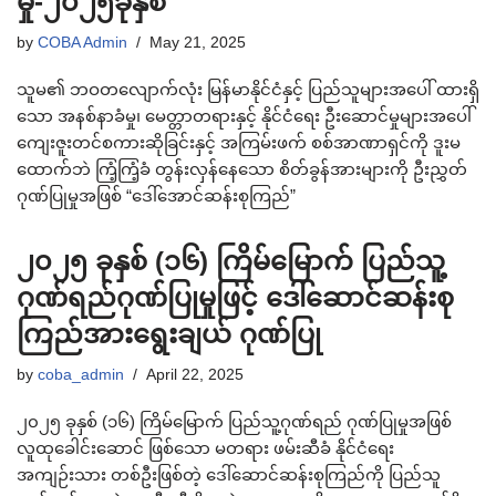
မှု-၂၀၂၅ခုနှစ်
by
COBA Admin
May 21, 2025
သူမ၏ ဘဝတလျောက်လုံး မြန်မာနိုင်ငံနှင့် ပြည်သူများအပေါ် ထားရှိ
သော အနစ်နာခံမှု၊ မေတ္တာတရားနှင့် နိုင်ငံရေး ဦးဆောင်မှုများအပေါ်
ကျေးဇူးတင်စကားဆိုခြင်းနှင့် အကြမ်းဖက် စစ်အာဏာရှင်ကို ဒူးမ
ထောက်ဘဲ ကြံ့ကြံ့ခံ တွန်းလှန်နေသော စိတ်ခွန်အားများကို ဦးညွှတ်
ဂုဏ်ပြုမှုအဖြစ် “ဒေါ်အောင်ဆန်းစုကြည်”
၂၀၂၅ ခုနှစ် (၁၆) ကြိမ်မြောက် ပြည်သူ့
ဂုဏ်ရည်ဂုဏ်ပြုမှုဖြင့် ဒေါ်ဆောင်ဆန်းစု
ကြည်အားရွေးချယ် ဂုဏ်ပြု
by
coba_admin
April 22, 2025
၂၀၂၅ ခုနှစ် (၁၆) ကြိမ်မြောက် ပြည်သူ့ဂုဏ်ရည် ဂုဏ်ပြုမှုအဖြစ်
လူထုခေါင်းဆောင် ဖြစ်သော မတရား ဖမ်းဆီခံ နိုင်ငံရေး
အကျဉ်းသား တစ်ဦးဖြစ်တဲ့ ဒေါ်ဆောင်ဆန်းစုကြည်ကို ပြည်သူ