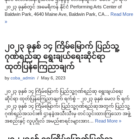
၂၀၂၃ ခုနှစ်တွင် အမေရိကန် နိုင်ငံ Performing Arts Center of
Baldwin Park, 4640 Maine Ave, Baldwin Park, CA…
Read More
»
၂၀၂၃ ခုနှစ် ၁၄ ကြိမ်မြောက် ပြည်သူ့
ဂုဏ်ရည်ဆု ရွေးချယ်ရေးဆိုင်ရာ
ထုတ်ပြန်ကြေညာချက်
by
coba_admin
May 6, 2023
၂၀၂၃ ခုနှစ် ၁၄ ကြိမ်မြောက် ပြည်သူ့ဂုဏ်ရည်ဆု ရွေးချယ်ရေး
ဆိုင်ရာ ထုတ်ပြန်ကြေညာချက် ရက်စွဲ – ၂၀၂၃ ခုနှစ် မေလ ၆ ရက်
၂၀၂၃ ခုနှစ် ၁၄ ကြိမ်မြောက်၊ ပြည်သူ့ဂုဏ်ရည်ဆုအတွက် ပြည်သူ့
ဂုဏ်ရည်အသင်း၏ ဌာနခွဲအသီးသီးမှ တင်သွင်းထားကြသော အဖွဲ့
အစည်းနှင့် လူပုဂ္ဂိုလ် အမည်စာရင်းများအား…
Read More »