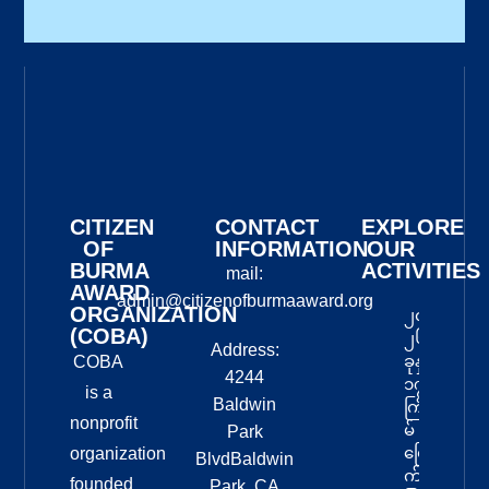
CITIZEN
CONTACT
EXPLORE
OF
INFORMATION
OUR
BURMA
ACTIVITIES
mail:
AWARD
admin@citizenofburmaaward.org
ORGANIZATION
၂၀
(COBA)
၂၆
Address:
ခုနှစ်
COBA
4244
၁၇
is a
Baldwin
ကြိ
nonprofit
မ်
Park
မြော
organization
BlvdBaldwin
က်
founded
Park, CA