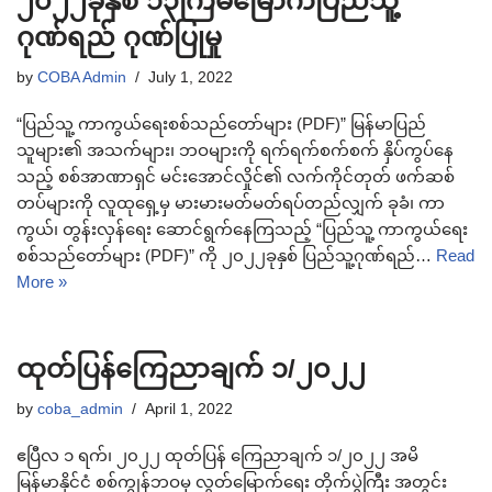
၂၀၂၂ခုနှစ် ၁၃ကြိမ်မြောက်ပြည်သူ့
ဂုဏ်ရည် ဂုဏ်ပြုမှု
by
COBA Admin
July 1, 2022
“ပြည်သူ့ ကာကွယ်ရေးစစ်သည်တော်များ (PDF)” မြန်မာပြည်
သူများ၏ အသက်များ၊ ဘဝများကို ရက်ရက်စက်စက် နှိပ်ကွပ်နေ
သည့် စစ်အာဏာရှင် မင်းအောင်လှိုင်၏ လက်ကိုင်တုတ် ဖက်ဆစ်
တပ်များကို လူထုရှေ့မှ မားမားမတ်မတ်ရပ်တည်လျှက် ခုခံ၊ ကာ
ကွယ်၊ တွန်းလှန်ရေး ဆောင်ရွက်နေကြသည့် “ပြည်သူ့ ကာကွယ်ရေး
စစ်သည်တော်များ (PDF)” ကို ၂၀၂၂ခုနှစ် ပြည်သူ့ဂုဏ်ရည်…
Read
More »
ထုတ်ပြန်ကြေညာချက် ၁/၂၀၂၂
by
coba_admin
April 1, 2022
ဧပြီလ ၁ ရက်၊ ၂၀၂၂ ထုတ်ပြန် ကြေညာချက် ၁/၂၀၂၂ အမိ
မြန်မာနိုင်ငံ စစ်ကျွန်ဘဝမှ လွတ်မြောက်ရေး တိုက်ပွဲကြီး အတွင်း