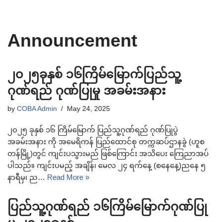
Announcement
၂၀၂၅ခုနှစ် ၁၆ကြိမ်မြောက်ပြည်သူ့
ဂုဏ်ရည် ဂုဏ်ပြုမှု အခမ်းအနား
by
COBA Admin
May 24, 2025
၂၀၂၅ ခုနှစ် ၁၆ ကြိမ်မြောက် ပြည်သူ့ဂုဏ်ရည် ဂုဏ်ပြုပွဲ
အခမ်းအနား ကို အမေရိကန် ပြည်ထောင်စု တက္ကဆပ်ဌာနခွဲ (ဟူစ
တန်မြို့)တွင် ကျင်းပသွားမည် ဖြစ်ကြောင်း အသိပေး ကြေညာအပ်
ပါသည်။ ကျင်းပမည့် အချိန်၊ မေလ ၂၄ ရက်နေ့ (စနေနေ့)ညနေ ၅
နာရီမှ၊ ည…
Read More »
ပြည်သူ့ဂုဏ်ရည် ၁၆ကြိမ်မြောက်ဂုဏ်ပြု