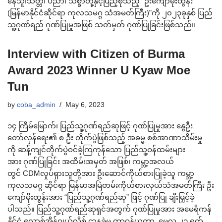
နေသူ၊သတ္တိ၊ ပညာ၊ သစ္စာတို့နှင့်ပြည့်စုံသည့် “ဦးကျော်မိုးထွန်း
(မြန်မာနိုင်ငံဆိုင်ရာ ကုလသမဂ္ဂ သံအမတ်ကြီး)”ကို ၂၀၂၃ခုနှစ် ပြည်
သူ့ဂုဏ်ရည် ဂုဏ်ပြုမှုအဖြစ် သတ်မှတ် ဂုဏ်ပြုခြင်းဖြစ်သည်။
Interview with Citizen of Burma
Award 2023 Winner U Kyaw Moe
Tun
by
coba_admin
May 6, 2023
၁၄ ကြိမ်မြောက်၊ ပြည်သူ့ဂုဏ်ရည်ဆုဖြင့် ဂုဏ်ပြုမှုအား နွေဦး
တော်လှန်ရေး၏ စ ဦး တိုက်ပွဲဖြစ်သည့် အဓမ္မ စစ်အာဏာသိမ်းမှု
ကို ဆန့်ကျင်တိုက်ပွဲဝင်ခဲ့ကြကုန်သော ပြည်သူ့ဝန်ထမ်းများ
အား ဂုဏ်ပြုခြင်း အထိမ်းအမှတ် အဖြစ်၊ ကမ္ဘာ့အလယ်
တွင် CDMလှုပ်ရှားသူတို့အား ဦးဆောင်ကိုယ်စားပြုခဲ့သူ ကမ္ဘာ့
ကုလသမဂ္ဂ ဆိုင်ရာ မြန်မာအမြဲတမ်းကိုယ်စားလှယ်သံအမတ်ကြီး ဦး
ကျော်မိုးထွန်းအား “ပြည်သူ့ဂုဏ်ရည်ဆု” ဖြင့် ဂုဏ်ပြု ချီးမြှင့်ခဲ့
ပါသည်။ ပြည်သူ့ဂုဏ်ရည်ဆုရှင်အတွက် ဂုဏ်ပြုမှုအား အမေရိကန်
နိုင်ငံ လောစ်အိန်ဂျယ်လိစ် ဌာနခွဲမှ တာဝန်ယူကာ မေလ ၂၁ ရက်