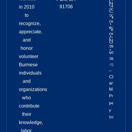
ပြ
91706
in 2010
ည်
သူ့
to
ဂုဏ်
recognize,
ရည်
appreciate,
ဂုဏ်
ပြုမှု
and
အခ
honor
မ်း
volunteer
အန
ား
Burmese
–
individuals
Chi
and
Ang
Mai
organizations
Pro
who
Pert
contribute
Y
their
Info
knowledge,
labor,