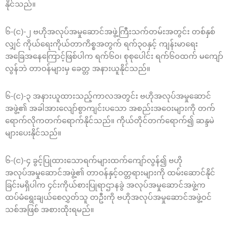
နိုင်သည်။
၆-(င)-၂ ဗဟိုအလုပ်အမှုဆောင်အဖွဲ့ကြီးသက်တမ်းအတွင်း တစ်နှစ်
လျှင် ကိုယ်ရေးကိုယ်တာကိစ္စအတွက် ရက်၃၀နှင့် ကျန်းမာရေး
အခြေအနေကြောင့်ဖြစ်ပါက ရက်၆၀၊ စုစုပေါင်း ရက်၆၀ထက် မကျော်
လွန်ဘဲ တာဝန်များမှ ခေတ္တ အနားယူနိုင်သည်။
၆-(င)-၃ အနားယူထားသည့်ကာလအတွင်း ဗဟိုအလုပ်အမှုဆောင်
အဖွဲ့၏ အခါအားလျော်စွာကျင်းပသော အစည်းအဝေးများကို တက်
ရောက်လိုကတက်ရောက်နိုင်သည်။ ကိုယ်တိုင်တက်ရောက်၍ ဆန္ဒမဲ
များပေးနိုင်သည်။
၆-(င)-၄ ခွင့်ပြုထားသောရက်များထက်ကျော်လွန်၍ ဗဟို
အလုပ်အမှုဆောင်အဖွဲ့၏ တာဝန်နှင့်ဝတ္တရားများကို ထမ်းဆောင်နိုင်
ခြင်းမရှိပါက ၄င်းကိုယ်စားပြုရာဌာနခွဲ အလုပ်အမှုဆောင်အဖွဲ့က
ထပ်မံရွေးချယ်စေလွှတ်သူ တဦးကို ဗဟိုအလုပ်အမှုဆောင်အဖွဲ့ဝင်
သစ်အဖြစ် အစားထိုးရမည်။