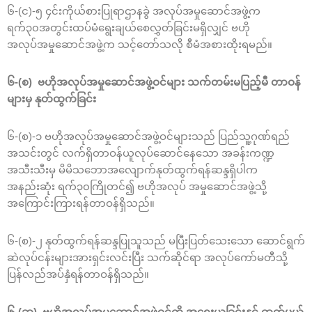
၆-(င)-၅ ၄င်းကိုယ်စားပြုရာဌာနခွဲ အလုပ်အမှုဆောင်အဖွဲ့က
ရက်၃၀အတွင်းထပ်မံရွေးချယ်စေလွှတ်ခြင်းမရှိလျှင် ဗဟို
အလုပ်အမှုဆောင်အဖွဲ့က သင့်တော်သလို စီမံအစားထိုးရမည်။
၆-(စ) ဗဟိုအလုပ်အမှုဆောင်အဖွဲ့ဝင်များ သက်တမ်းမပြည့်မီ တာဝန်
များမှ နုတ်ထွက်ခြင်း
၆-(စ)-၁ ဗဟိုအလုပ်အမှုဆောင်အဖွဲ့ဝင်များသည် ပြည်သူ့ဂုဏ်ရည်
အသင်းတွင် လက်ရှိတာဝန်ယူလုပ်ဆောင်နေသော အခန်းကဏ္ဍ
အသီးသီးမှ မိမိသဘောအလျောက်နုတ်ထွက်ရန်ဆန္ဒရှိပါက
အနည်းဆုံး ရက်၃၀ကြိုတင်၍ ဗဟိုအလုပ် အမှုဆောင်အဖွဲ့သို့
အကြောင်းကြားရန်တာဝန်ရှိသည်။
၆-(စ)-၂ နုတ်ထွက်ရန်ဆန္ဒပြုသူသည် မပြီးပြတ်သေးသော ဆောင်ရွက်
ဆဲလုပ်ငန်းများအားရှင်းလင်းပြီး သက်ဆိုင်ရာ အလုပ်ကော်မတီသို့
ပြန်လည်အပ်နှံရန်တာဝန်ရှိသည်။
၆-(ဆ) ဗဟိုအလုပ်အမှုဆောင်အဖွဲ့ဝင်ကို အရေးယူခြင်းနှင့် ထုတ်ပယ်