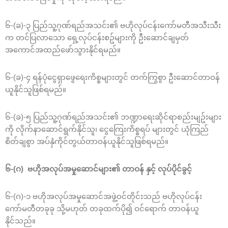
၆-(ခ)-၃ ပြည်သူ့ဂုဏ်ရည်အသင်း၏ ဗဟိုလုပ်ငန်းကော်မတီအသီးသီး
က တင်ပြလာသော ရှေ့လုပ်ငန်းစဥ်များကို ဦးဆောင်ချမှတ်
အကောင်အထည်ဖော်သွားနိုင်ရမည်။
၆-(ခ)-၄ ရန်ပုံငွေရှာဖွေရေးကိစ္စများတွင် တက်ကြွစွာ ဦးဆောင်တာဝန်
ယူနိုင်သူဖြစ်ရမည်။
၆-(ခ)-၅ ပြည်သူ့ဂုဏ်ရည်အသင်း၏ ဘဏ္ဍာရေးဆိုင်ရာစည်းမျဥ်းများ
ကို လိုက်နာဆောင်ရွက်နိုင်သူ၊ ငွေကြေးကိစ္စရပ် များတွင် ယုံကြည်
စိတ်ချစွာ အပ်နှံကိုင်တွယ်တာဝန်ယူနိုင်သူဖြစ်ရမည်။
၆-(ဂ) ဗဟိုအလုပ်အမှုဆောင်များ၏ တာဝန် နှင့် လုပ်ပိုင်ခွင့်
၆-(ဂ)-၁ ဗဟိုအလုပ်အမှုဆောင်အဖွဲ့ဝင်တိုင်းသည် ဗဟိုလုပ်ငန်း
ကော်မတီတခုခု သို့မဟုတ် တခုထက်ပို၍ ဝင်ရောက် တာဝန်ယူ
နိုင်သည်။