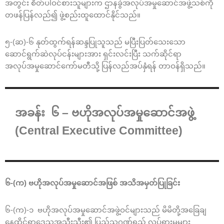
အတွင်း စိတ်ပါဝင်စားသူများက ဌာနခွဲအလုပ်အမှုဆောင်အဖွဲ့သစ်ကို
တဖန်ပြန်လည်၍ ဖွဲ့စည်းထူထောင်နိုင်သည်။
၅-(ဆ)-၆ နုတ်ထွက်ရန်ဆန္ဒပြုသူသည် မပြီးပြတ်သေးသော
ဆောင်ရွက်ဆဲလုပ်ငန်းများအား ရှင်းလင်းပြီး သက်ဆိုင်ရာ
အလုပ်အမှုဆောင်ကော်မတီသို့ ပြန်လည်အပ်နှံရန် တာဝန်ရှိသည်။
အခန်း ၆ – ဗဟိုအလုပ်အမှုဆောင်အဖွဲ့
(Central Executive Committee)
၆-(က) ဗဟိုအလုပ်အမှုဆောင်အဖြစ် အသိအမှတ်ပြုခြင်း
၆-(က)-၁ ဗဟိုအလုပ်အမှုဆောင်အဖွဲ့ဝင်များသည် မိမိတို့အခြေချ
နေထိုင်ရာဒေသအသီးသီး၏ ပြည်သူ့ဂုဏ်ရည် လှုပ်ရှားမှုများ