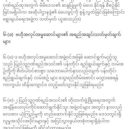
ဂုဏ်ရည်ဆုအတွက် မိမိဒေသ၏ ဆန္ဒပြုမှုကို မဲပေး နိုင်ရန် စီစဥ်နိုင်
ခြင်းမရှိပါက၊ အဆိုပါဌာနခွဲ၏ မဲပေးခွင့်ကို စွန့်လွှတ်ခြင်းဖြစ်ကြောင်း
ရွေးချယ်ရေးအဖွဲ့က သတ်မှတ် ယူဆသည်။)
၆-(ခ) ဗဟိုအလုပ်အမှုဆောင်များ၏ အရည်အချင်းသတ်မှတ်ချက်
များ
၆-(ခ)-၁ ဗဟိုအလုပ်အမှုဆောင်အဖွဲ့ဝင်အဖြစ် ဆောင်ရွက်မည့်သူ
သည် ပြည်သူ့ဂုဏ်ရည်အသင်း၏ ပန်းတိုင်၊ ရည်ရွယ်ချက်နှင့် လမ်းစ
ဥ်တို့ကို စိတ်ပါဝင်စားစွာ သဘောပေါက်နားလည်လျက် ပန်းတိုင်၊
ရည်ရွယ်ချက်နှင့် လမ်းစဥ် များ သွေဖည်တိမ်းစောင်း မသွားစေရန်
ကာကွယ်၊ ထိန်းကျောင်း၊ တည့်မတ်သွားနိုင်သူဖြစ်ရမည်။
၆-(ခ)-၂ ပြည်သူ့ဂုဏ်ရည်အသင်း၏ တိုးတက်ဖွံ့ဖြိုးရေးအတွက်
အချိန်ပေးလုပ်ကိုင်ဆောင်ရွက်နိုင်သူ၊ အဖွဲ့ဝင်များ အတွင်း နားလည်
လေးစား ယုံကြည်မှုကို တည်ဆောက်နိုင်သူဖြစ်ရမည်။ ဒေသတွင်းရှိ
လူမှုအသိုင်းအဝိုင်းများနှင့် အငြင်းပွားဖွယ်တစုံတရာရှိခဲ့ပါက
အသင်းဝင်ဖြစ်မှုကို ဆိုင်းငံ့ထားရမည်။