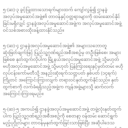
၅-(ဆ)-၃ ခွင့်ပြုထားသောရက်များထက် ကျော်လွန်၍ ဌာနခွဲ
အလုပ်အမှုဆောင်အဖွဲ့၏ တာဝန်နှင့်ဝတ္တရားများကို ထမ်းဆောင်နိုင်
ခြင်းမရှိလျှင် ဌာနခွဲအလုပ်အမှုဆောင်အဖွဲ့က အလုပ်အမှုဆောင်အဖွဲ့
ဝင်သစ်အစားထိုးခန့်ထားနိုင်သည်။
၅-(ဆ)-၄ ဌာနခွဲအလုပ်အမှုဆောင်အဖွဲ့၏ အများသဘောတူ
ဆုံးဖြတ်ချက်ဖြင့် ပြည်သူ့ဂုဏ်ရည်အစီအစဥ်မှ တဦးဖြစ်စေ၊ အများ
ဖြစ်စေ နုတ်ထွက်လိုပါက မြို့နယ်အလုပ်အမှုဆောင်အဖွဲ့ သို့မဟုတ်
ဗဟိုအလုပ်အမှုဆောင်အဖွဲ့ သို့မဟုတ် ပြန်ကြားရေးနှင့်မှတ်တမ်း ဗဟို
လုပ်ငန်းကော်မတီသို့ အနည်းဆုံးရက်သတ္တပတ် နှစ်ပတ် (၁၄ရက်)
ကြိုတင် အကြောင်းကြားလျက် တရားဝင်နုတ်ထွက်နိုင်သည်။ နုတ်
ထွက်စာကို လက်ခံရရှိသည့်အဖွဲ့က ကျန်အဖွဲ့များသို့ ဆက်လက်
အကြောင်းကြားရမည်။
၅-(ဆ)-၅ အကယ်၍ ဌာနခွဲအလုပ်အမှုဆောင်အဖွဲ့ တဖွဲ့လုံးနုတ်ထွက်
ပါက ပြည်သူ့ဂုဏ်ရည်အစီအစဥ်ကို စေတနာ့ ဝန်ထမ်း ဆောင်ရွက်
မည့်ပုဂ္ဂိုလ်များ တာဝန်မှနုတ်ထွက်ခြင်းသာဖြစ်ပြီး အဆိုပါ‌ဒေသ