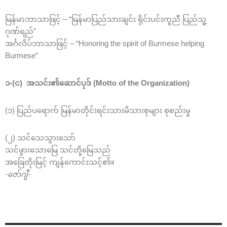
မြန်မာဘာသာဖြင့် – “မြန်မာပြည်သားချင်း ရိုင်းပင်းကူညီ ပြည်သူ့
ဂုဏ်ရည်”
အင်္ဂလိပ်ဘာသာဖြင့် – “Honoring the spirit of Burmese helping
Burmese”
၁-(င) အသင်း၏ဆောင်ပုဒ် (Motto of the Organization)
(၁) ပြည်ပရောက် မြန်မာတိုင်းရင်းသားမိသားစုများ စုစည်းမှု
(၂) သင်သေသွားသော်
သင်ဖွားသောမြေ သင်တို့မြေသည်
အခြေတိုးမြင့် ကျန်ကောင်းသင့်၏။
-ဇော်ဂျီ-