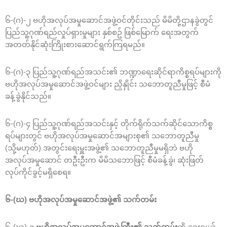
၆-(ဂ)-၂ ဗဟိုအလုပ်အမှုဆောင်အဖွဲ့ဝင်တိုင်းသည် မိမိတို့ဌာနခွဲတွင်
ပြည်သူ့ဂုဏ်ရည်လှုပ်ရှားမှုများ နှစ်စဥ် ဖြစ်မြောက် ရေးအတွက်
အတတ်နိုင်ဆုံးကြိုးစားဆောင်ရွက်ကြရမည်။
၆-(ဂ)-၃ ပြည်သူ့ဂုဏ်ရည်အသင်း၏ ဘဏ္ဍာရေးဆိုင်ရာကိစ္စရပ်များကို
ဗဟိုအလုပ်အမှုဆောင်အဖွဲ့ဝင်များ ညှိနှိုင်း သဘောတူညီမှုဖြင့် စီမံ
ခန့်ခွဲနိုင်သည်။
၆-(ဂ)-၄ ပြည်သူ့ဂုဏ်ရည်အသင်းနှင့် တိုက်ရိုက်သက်ဆိုင်သောကိစ္စ
ရပ်များတွင် ဗဟိုအလုပ်အမှုဆောင်အများစု၏ သဘောတူညီမှု
(သို့မဟုတ်) အတွင်းရေးမှူးအဖွဲ့၏ သဘောတူညီမှုမရှိဘဲ ဗဟို
အလုပ်အမှုဆောင် တဦးဦးက မိမိသဘောဖြင့် စီမံခန့်ခွဲ၊ ဆုံးဖြတ်
လုပ်ကိုင်ခွင့်မရှိစေရ။
၆-(ဃ) ဗဟိုအလုပ်အမှုဆောင်အဖွဲ့၏ သက်တမ်း
၆-(ဃ)-၁
ဗဟိုအလုပ်အမှုဆောင်အဖွဲ့ကြီး၏ သက်တမ်း
ကို ရွေးချယ်