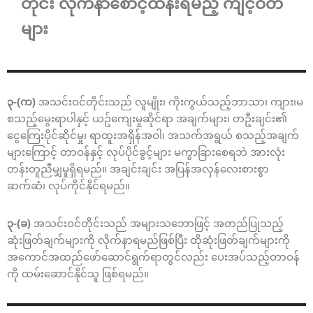
တိုင်း လိုက်နာစောင့်ထိန်းရမည့် ကျင့်ဝတ်
များ
၃-(က)
အသင်းဝင်တိုင်းသည် လူမျိုး၊ ကိုးကွယ်သည့်ဘာသာ၊ ကျား၊မ
စသည့်မွေးရာပါနှင့် ယဥ်ကျေးမှုဆိုင်ရာ အချက်များ၊ တဦးချင်း၏
ငွေကြေးပိုင်ဆိုင်မှု၊ ရာထူးအရှိန်အဝါ၊ အသက်အရွယ် စသည့်အချက်
များကြောင့် တာဝန်နှင့် လုပ်ပိုင်ခွင့်များ မကွာခြားစေရဘဲ အားလုံး
တန်းတူညီမျှမှုရှိရမည်။ အချင်းချင်း အပြန်အလှန်လေးစားစွာ
ဆက်ဆံ၊ လုပ်ကိုင်နိုင်ရမည်။
၃-(ခ)
အသင်းဝင်တိုင်းသည် အများသဘောဖြင့် အတည်ပြုသည့်
ဆုံးဖြတ်ချက်များကို လိုက်နာရမည်ဖြစ်ပြီး ထိုဆုံးဖြတ်ချက်များကို
အကောင်အထည်ဖော်ဆောင်ရွက်ရာတွင်လည်း ပေးအပ်သည့်တာဝန်
ကို ထမ်းဆောင်နိုင်သူ ဖြစ်ရမည်။