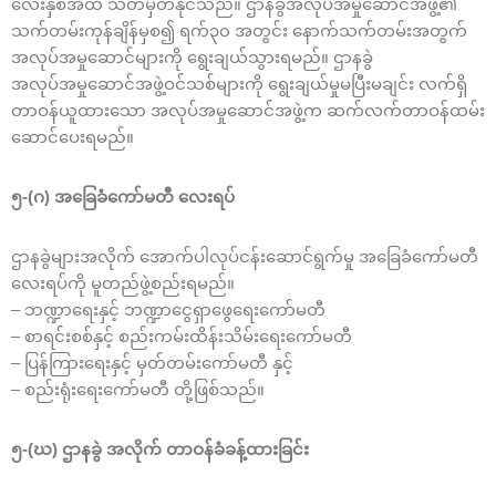
လေးနှစ်အထိ သတ်မှတ်နိုင်သည်။ ဌာနခွဲအလုပ်အမှုဆောင်အဖွဲ့၏
သက်တမ်းကုန်ချိန်မှစ၍ ရက်၃၀ အတွင်း နောက်သက်တမ်းအတွက်
အလုပ်အမှုဆောင်များကို ရွေးချယ်သွားရမည်။ ဌာနခွဲ
အလုပ်အမှုဆောင်အဖွဲ့ဝင်သစ်များကို ရွေးချယ်မှုမပြီးမချင်း လက်ရှိ
တာဝန်ယူထားသော အလုပ်အမှုဆောင်အဖွဲ့က ဆက်လက်တာဝန်ထမ်း
ဆောင်ပေးရမည်။
၅-(ဂ) အခြေခံကော်မတီ လေးရပ်
ဌာနခွဲများအလိုက် အောက်ပါလုပ်ငန်းဆောင်ရွက်မှု အခြေခံကော်မတီ
လေးရပ်ကို မူတည်ဖွဲ့စည်းရမည်။
– ဘဏ္ဍာရေးနှင့် ဘဏ္ဍာငွေရှာဖွေရေးကော်မတီ
– စာရင်းစစ်နှင့် စည်းကမ်းထိန်းသိမ်းရေးကော်မတီ
– ပြန်ကြားရေးနှင့် မှတ်တမ်းကော်မတီ နှင့်
– စည်းရုံးရေးကော်မတီ တို့ဖြစ်သည်။
၅-(ဃ) ဌာနခွဲ အလိုက် တာဝန်ခံခန့်ထားခြင်း