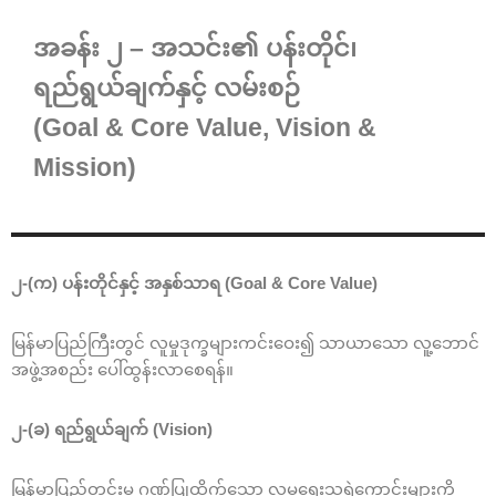
အခန်း ၂ – အသင်း၏ ပန်းတိုင်၊
ရည်ရွယ်ချက်နှင့် လမ်းစဉ်
(Goal & Core Value, Vision &
Mission)
၂-(က) ပန်းတိုင်နှင့် အနှစ်သာရ (Goal & Core Value)
မြန်မာပြည်ကြီးတွင် လူမှုဒုက္ခများကင်းဝေး၍ သာယာသော လူ့ဘောင်
အဖွဲ့အစည်း ပေါ်ထွန်းလာစေရန်။
၂-(ခ) ရည်ရွယ်ချက် (Vision)
မြန်မာပြည်တွင်းမှ ဂုဏ်ပြုထိုက်သော လူမှုရေးသူရဲကောင်းများကို