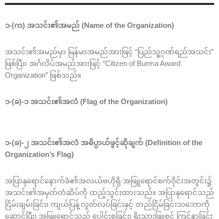
၁-(က) အသင်း၏အမည် (Name of the Organization)
အသင်း၏အမည်မှာ မြန်မာအမည်အားဖြင့် “ပြည်သူ့ဂုဏ်ရည်အသင်း”
ဖြစ်ပြီး၊ အင်္ဂလိပ်အမည်အားဖြင့် “Citizen of Burma Award
Organization” ဖြစ်သည်။
၁-(ခ)-၁ အသင်း၏အလံ (Flag of the Organization)
၁-(ခ)-၂ အသင်း၏အလံ အဓိပ္ပာယ်ဖွင့်ဆိုချက် (Definition of the
Organization’s Flag)
အပြာနုရောင်နောက်ခံ၏အလယ်ဗဟိုရှိ အဖြူရောင်စက်ဝိုင်းအတွင်း၌
အသင်း၏အမှတ်တံဆိပ်ကို ထည့်သွင်းထားသည်။ အပြာနုရောင်သည်
ငြိမ်းချမ်းခြင်း၊ ကျယ်ပြန့်လွတ်လပ်ခြင်းနှင့် တည်ငြိမ်ခြင်းသဘောကို
ဆောင်ပြီး၊ အဖြူရောင်သည် ပေါင်းစုခြင်း၊ ရိုးသားဖြူစင် ကြင်နာခြင်း