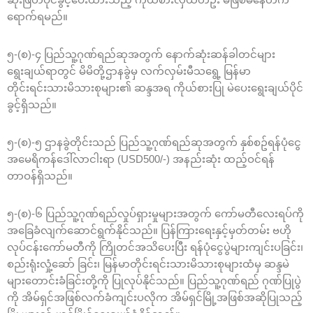
ရောက်ရမည်။
၅-(စ)-၄ ပြည်သူ့ဂုဏ်ရည်ဆုအတွက် နောက်ဆုံးဆန်ခါတင်များ
ရွေးချယ်ရာတွင် မိမိတို့ဌာနခွဲမှ လက်လှမ်းမီသရွေ့ မြန်မာ
တိုင်းရင်းသားမိသားစုများ၏ ဆန္ဒအရ ကိုယ်စားပြု မဲ‌ပေးရွေးချယ်ပိုင်
ခွင့်ရှိသည်။
၅-(စ)-၅ ဌာနခွဲတိုင်းသည် ပြည်သူ့ဂုဏ်ရည်ဆုအတွက် နှစ်စဥ်ရန်ပုံငွေ
အမေရိကန်ဒေါ်လာငါးရာ (USD500/-) အနည်းဆုံး ထည့်ဝင်ရန်
တာဝန်ရှိသည်။
၅-(စ)-၆ ပြည်သူ့ဂုဏ်ရည်လှုပ်ရှားမှုများအတွက် ကော်မတီလေးရပ်ကို
အခြေခံလျက်ဆောင်ရွက်နိုင်သည်။ ပြန်ကြားရေးနှင့်မှတ်တမ်း ဗဟို
လုပ်ငန်းကော်မတီကို ကြိုတင်အသိပေးပြီး ရန်ပုံငွေပွဲများကျင်းပခြင်း၊
စည်းရုံးလှုံ့ဆော် ခြင်း၊ မြန်မာတိုင်းရင်းသားမိသားစုများထံမှ ဆန္ဒမဲ
များတောင်းခံခြင်းတို့ကို ပြုလုပ်နိုင်သည်။ ပြည်သူ့ဂုဏ်ရည် ဂုဏ်ပြုပွဲ
ကို အိမ်ရှင်အဖြစ်လက်ခံကျင်းပလိုက အိမ်ရှင်မြို့အဖြစ်အဆိုပြုသည့်