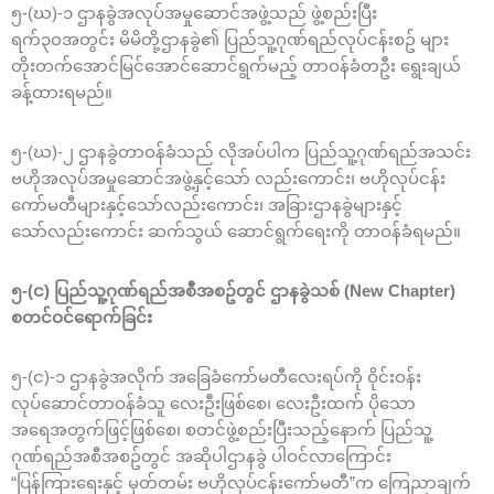
၅-(ဃ)-၁ ဌာနခွဲအလုပ်အမှုဆောင်အဖွဲ့သည် ဖွဲ့စည်းပြီး
ရက်၃၀အတွင်း မိမိတို့ဌာနခွဲ၏ ပြည်သူ့ဂုဏ်ရည်လုပ်ငန်းစဥ် များ
တိုးတက်အောင်မြင်အောင်ဆောင်ရွက်မည့် တာဝန်ခံတဦး ရွေးချယ်
ခန့်ထားရမည်။
၅-(ဃ)-၂ ဌာနခွဲတာဝန်ခံသည် လိုအပ်ပါက ပြည်သူ့ဂုဏ်ရည်အသင်း
ဗဟိုအလုပ်အမှုဆောင်အဖွဲ့နှင့်သော် လည်းကောင်း၊ ဗဟိုလုပ်ငန်း
ကော်မတီများနှင့်သော်လည်းကောင်း၊ အခြားဌာနခွဲများနှင့်
သော်လည်းကောင်း ဆက်သွယ် ဆောင်ရွက်ရေးကို တာဝန်ခံရမည်။
၅-(င) ပြည်သူ့ဂုဏ်ရည်အစီအစဥ်တွင် ဌာနခွဲသစ် (New Chapter)
စတင်ဝင်ရောက်ခြင်း
၅-(င)-၁ ဌာနခွဲအလိုက် အခြေခံကော်မတီလေးရပ်ကို ဝိုင်းဝန်း
လုပ်ဆောင်တာဝန်ခံသူ လေးဦးဖြစ်စေ၊ လေးဦးထက် ပိုသော
အရေအတွက်ဖြင့်ဖြစ်စေ၊ စတင်ဖွဲ့စည်းပြီးသည့်နောက် ပြည်သူ့
ဂုဏ်ရည်အစီအစဥ်တွင် အဆိုပါဌာနခွဲ ပါဝင်လာကြောင်း
“ပြန်ကြားရေးနှင့် မှတ်တမ်း ဗဟိုလုပ်ငန်းကော်မတီ”က ကြေညာချက်