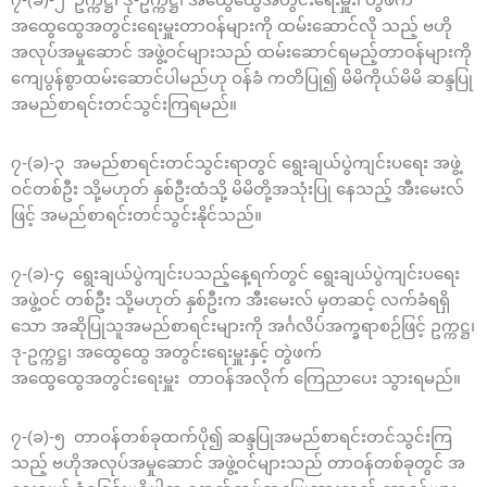
အထွေထွေအတွင်းရေးမှူးတာဝန်များကို ထမ်းဆောင်လို သည့် ဗဟို
အလုပ်အမှုဆောင် အဖွဲ့ဝင်များသည် ထမ်းဆောင်ရမည့်တာဝန်များကို
ကျေပွန်စွာထမ်းဆောင်ပါမည်ဟု ဝန်ခံ ကတိပြု၍ မိမိကိုယ်မိမိ ဆန္ဒပြု
အမည်စာရင်းတင်သွင်းကြရမည်။
၇-(ခ)-၃ အမည်စာရင်းတင်သွင်းရာတွင် ရွေးချယ်ပွဲကျင်းပရေး အဖွဲ့
ဝင်တစ်ဦး သို့မဟုတ် နှစ်ဦးထံသို့ မိမိတို့အသုံးပြု နေသည့် အီးမေးလ်
ဖြင့် အမည်စာရင်းတင်သွင်းနိုင်သည်။
၇-(ခ)-၄ ရွေးချယ်ပွဲကျင်းပသည့်နေ့ရက်တွင် ရွေးချယ်ပွဲကျင်းပရေး
အဖွဲ့ဝင် တစ်ဦး သို့မဟုတ် နှစ်ဦးက အီးမေးလ် မှတဆင့် လက်ခံရရှိ
သော အဆိုပြုသူအမည်စာရင်းများကို အင်္ဂလိပ်အက္ခရာစဉ်ဖြင့် ဥက္ကဋ္ဌ၊
ဒု-ဥက္ကဋ္ဌ၊ အထွေထွေ အတွင်းရေးမှူးနှင့် တွဲဖက်
အထွေထွေအတွင်းရေးမှူး တာဝန်အလိုက် ကြေညာပေး သွားရမည်။
၇-(ခ)-၅ တာဝန်တစ်ခုထက်ပို၍ ဆန္ဒပြုအမည်စာရင်းတင်သွင်းကြ
သည့် ဗဟိုအလုပ်အမှုဆောင် အဖွဲ့ဝင်များသည် တာဝန်တစ်ခုတွင် အ