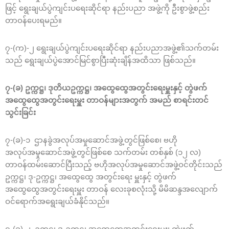
ဖြင့် ရွေးချယ်ပွဲကျင်းပရေးဆိုင်ရာ နည်းပညာ အဖွဲ့ကို ဦးစွာဖွဲ့စည်း
တာဝန်ပေးရမည်။
၇-(က)-၂ ရွေးချယ်ပွဲကျင်းပရေးဆိုင်ရာ နည်းပညာအဖွဲ့၏သက်တမ်း
သည် ရွေးချယ်ပွဲအောင်မြင်စွာပြီးဆုံးချိန်အထိသာ ဖြစ်သည်။
၇-(ခ) ဥက္ကဋ္ဌ၊ ဒုတိယဥက္ကဋ္ဌ၊ အထွေထွေအတွင်းရေးမှူးနှင့် တွဲဖက်
အထွေထွေအတွင်းရေးမှူး တာဝန်များအတွက် အမည် စာရင်းတင်
သွင်းခြင်း
၇-(ခ)-၁ ဌာနခွဲအလုပ်အမှုဆောင်အဖွဲ့တွင်ဖြစ်စေ၊ ဗဟို
အလုပ်အမှုဆောင်အဖွဲ့တွင်ဖြစ်စေ သက်တမ်း တစ်နှစ် (၁၂ လ)
တာဝန်ထမ်းဆောင်ပြီးသည့် ဗဟိုအလုပ်အမှုဆောင်အဖွဲ့ဝင်တိုင်းသည်
ဥက္ကဋ္ဌ၊ ဒု-ဥက္ကဋ္ဌ၊ အထွေထွေ အတွင်းရေး မှူးနှင့် တွဲဖက်
အထွေထွေအတွင်းရေးမှူး တာဝန် လေးခုစလုံးသို့ မိမိဆန္ဒအလျောက်
ဝင်ရောက်အရွေးချယ်ခံနိုင်သည်။
၇-(ခ)-၂ ဥက္ကဋ္ဌ၊ ဒု-ဥက္ကဋ္ဌ၊ အထွေထွေအတွင်းရေးမှူး၊ တွဲဖက်