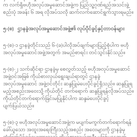
က လက်ရှိဗဟိုအလုပ်အမှုဆောင်အဖွဲ့က ပြည်သူ့ဂုဏ်ရည်အသင်းဖွဲ့
စည်းပုံ အခန်း ၆ အရ လိုအပ်သလို ဆက်လက်ဆောင်ရွက်သွားရမည်။
၅-(စ) ဌာနခွဲအလုပ်အမှုဆောင်အဖွဲ့၏ လုပ်ပိုင်ခွင့်နှင့်တာဝန်များ
၅-(စ)-၁ ဌာနခွဲတိုင်းသည် ၆-(ခ)ပါလိုအပ်ချက်များပြည့်စုံပါက ဗဟို
အလုပ်အမှုဆောင်အဖွဲ့အတွက် အမည်စာရင်း တင်သွင်းနိုင်သည်။
၅-(စ)-၂ သက်ဆိုင်ရာ ဌာနခွဲမှ စေလွှတ်သည့် ဗဟိုအလုပ်အမှုဆောင်
အဖွဲ့ဝင်အဖြစ် ကိုယ်စားလှယ်ရွေးချယ်ရာတွင် ဌာနခွဲ
အလုပ်အမှုဆောင် အဖွဲ့ဝင်တိုင်း ဆန္ဒပြုမဲပေးပိုင်ခွင့်ရှိသည်။ ဆန္ဒပြုရ
မည့်အစည်းအဝေးသို့ ကိုယ်တိုင် တက်ရောက် ဆန္ဒပြုရန်လိုအပ်သည်။
ကိုယ်တိုင်တက်ရောက်ခြင်းမပြုနိုင်ပါက ဆန္ဒမဲပေးပိုင်ခွင့်
ပျက်ပြယ်သည်။
၅-(စ)-၃ ဗဟိုအလုပ်အမှုဆောင်အဖွဲ့က မပျက်မကွက်တက်ရောက်ရန်
ခေါ်ယူသော အထူးအရေးကြီးသည့်အစည်း အဝေးများကို ဌာနခွဲမှ
ဆုံးဖြတ်ပိုင်ခွင့်ပေးထားသည့် ကိုယ်စားလှယ်တဦး မဖြစ်မနေတက်