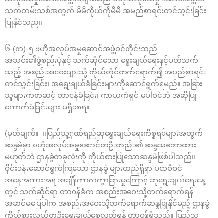
သက်တမ်းသစ်အတွက် မိမိကိုယ်ကိုမိမိ အမည်စာရင်းတင်သွင်းခြင်း
ပြုနိုင်သည်။
၆-(က)-၅ ဗဟိုအလုပ်အမှုဆောင်အဖွဲ့ဝင်တိုင်းသည်
အသင်း၏ဖွဲ့စည်းပုံနှင့် သက်ဆိုင်သော ရွေးချယ်ရေးနှင့်ပတ်သက်
သည့် အစည်းအဝေးများသို့ ကိုယ်တိုင်တက်ရောက်၍ အမည်စာရင်း
တင်သွင်းခြင်း၊ အရွေးချယ်ခံခြင်းများကိုဆောင်ရွက်ရမည်။ အခြား
သူများကတဆင့် တာဝန်ခံခြင်း၊ ကာယကံရှင် မပါဝင်ဘဲ အဆိုပြု
ထောက်ခံခြင်းများ မရှိစေရ။
(မှတ်ချက်။ ။ပြည်သူ့ဂုဏ်ရည်ဆုရွေးချယ်ရေးကိစ္စရပ်များအတွက်
ဆန္ဒမဲမှာ ဗဟိုအလုပ်အမှုဆောင်တဦးတည်း၏ ဆန္ဒသဘောထား
မဟုတ်ဘဲ ဌာနခွဲတခုလုံးကို ကိုယ်စားပြုသောဆန္ဒမဲဖြစ်ပါသည်။
ဝိုင်းဝန်းဆောင်ရွက်ကြသော ဌာနခွဲ များတည်ရှိရာ ပထဝီဝင်
အနေအထားအရ အချိန်ကာလကွာခြားမှုကြောင့် ဆုရွေးချယ်ရေးနေ့
တွင် သက်ဆိုင်ရာ တာဝန်ခံက အစည်းအဝေးသို့တက်ရောက်ရန်
အဆင်မပြေပါက အစည်းအဝေးသို့တက်ရောက်ဆန္ဒပြုနိုင်မည့် ဌာနခွဲ
ကိုယ်စားလှယ်တဦးရွေးချယ်စေလွှတ်ရန် တာဝန်ရှိသည်။ ပြည်သူ့