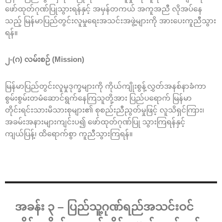
ဖော်ထုတ်ဂုဏ်ပြုသွားရန်နှင့် အမှန်တကယ် အကူအညီ လိုအပ်နေ
သည့် မြန်မာပြည်တွင်းလူမှုရေးအသင်းအဖွဲ့များကို အားပေးကူညီသွား
ရန်။
၂-(ဂ) လမ်းစဉ် (Mission)
မြန်မာပြည်တွင်းလူမှုဒုက္ခများကို ကိုယ်ကျိုးစွန့်လွှတ်အနစ်နာခံကာ
စွမ်းစွမ်းတမံဆောင်ရွက်နေကြသူတို့အား ပြည်ပရောက် မြန်မာ
တိုင်းရင်းသားမိသားစုများ၏ စုစည်းညီညွတ်မှုဖြင့် လူသိရှင်ကြား၊
အခမ်းအနားများကျင်းပ၍ ဖော်ထုတ်ဂုဏ်ပြု သွားကြရန်နှင့်
ကျယ်ပြန့်၊ ထိရောက်စွာ ကူညီသွားကြရန်။
အခန်း ၃ – ပြည်သူ့ဂုဏ်ရည်အသင်းဝင်