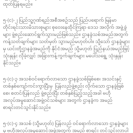
ထုတ်ပြန်ရမည်။
၅-(င)-၂ ပြည်သူ့ဂုဏ်ရည်အစီအစဥ်သည် ပြည်ပရောက် မြန်မာ
တိုင်းရင်းသားမိသားစုများ စုဝေးနေထိုင်ကြရာ ဒေသ အလိုက် အဖွဲ့ခွဲ
များ ဖွဲ့စည်းဆောင်ရွက်သွားမည်ဖြစ်သည်။ ဌာနခွဲသစ်အမည်အတွက်
ကန့်သတ်ချက်များ သတ်မှတ် သွားမည်မဟုတ်ပါ။ သို့သော် ဌာနခွဲများ
မှ ယင်းတို့ဌာနခွဲအမည်ကို နိုင်ငံအမည် သို့မဟုတ် ပြည်နယ်အမည်ဖြင့်
သုံးနှုန်း လိုခဲ့လျှင် အခြားကန့်ကွက်ချက်များ မပေါ်သရွေ့ သုံးနှုန်း
နိုင်သည်။
၅-(င)-၃ အသစ်ဝင်ရောက်လာသော ဌာနခွဲသစ်ဖြစ်စေ၊ အသင်းနှင့်
တစ်နှစ်ကျော်ကင်းကွာပြီးမှ ပြန်လည်ဖွဲ့စည်း လိုက်သော ဌာနခွဲဖြစ်
စေ၊ စတင်/ပြန်လည် ဖွဲ့စည်းပြီး တစ်နှစ်ပြည့်သည့်အခါ ဗဟို
အလုပ်အမှုဆောင်အဖွဲ့ဝင်သစ်များ အတွက် ဌာနခွဲက အမည်
စာရင်းတင်သွင်းနိုင်သည်။
၅-(င)-၄ အသစ် (သို့မဟုတ်) ပြန်လည် ဝင်ရောက်လာသော ဌာနခွဲများ
မှ ဗဟိုအလုပ်အမှုဆောင်အဖွဲ့အတွက် အမည် စာရင်း တင်သွင်းလာပါ