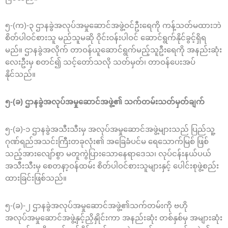
၅-(က)-၃ ဌာနခွဲအလုပ်အမှုဆောင်အဖွဲ့ဝင်ဦးရေကို ကန့်သတ်မထားဘဲ
စိတ်ပါဝင်စားသူ မည်သူမဆို ဝိုင်းဝန်းပါဝင် ဆောင်ရွက်နိုင်ခွင့်ရှိရ
မည်။ ဌာနခွဲအလိုက် တာဝန်ယူဆောင်ရွက်မည့်သူဦးရေကို အနည်းဆုံး
လေးဦးမှ စတင်၍ သင့်တော်သလို သတ်မှတ်၊ တာဝန်ပေးအပ်
နိုင်သည်။
၅-(ခ) ဌာနခွဲအလုပ်အမှုဆောင်အဖွဲ့၏ သက်တမ်းသတ်မှတ်ချက်
၅-(ခ)-၁ ဌာနခွဲအသီးသီးမှ အလုပ်အမှုဆောင်အဖွဲ့များသည် ပြည်သူ့
ဂုဏ်ရည်အသင်းကြီးတခုလုံး၏ အခြေခံပင်မ ရေသောက်မြစ် ဖြစ်
သည့်အားလျော်စွာ မတူကွဲပြားသောနေရာဒေသ၊ လုပ်ငန်းနယ်ပယ်
အသီးသီးမှ စေတနာ့ဝန်ထမ်း စိတ်ပါဝင်စားသူများနှင့် ပေါင်းစုဖွဲ့စည်း
ထားခြင်းဖြစ်သည်။
၅-(ခ)-၂ ဌာနခွဲအလုပ်အမှုဆောင်အဖွဲ့၏သက်တမ်းကို ဗဟို
အလုပ်အမှုဆောင်အဖွဲ့နှင့်ညှိနှိုင်းကာ အနည်းဆုံး တစ်နှစ်မှ အများဆုံး