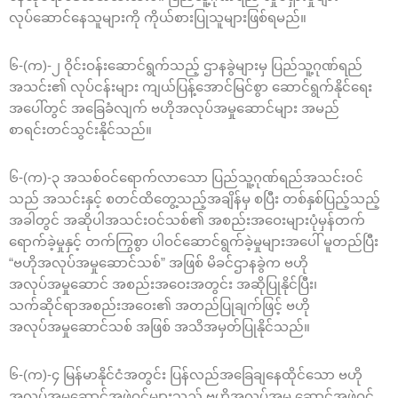
လုပ်ဆောင်နေသူများကို ကိုယ်စားပြုသူများဖြစ်ရမည်။
၆-(က)-၂ ဝိုင်းဝန်းဆောင်ရွက်သည့် ဌာနခွဲများမှ ပြည်သူ့ဂုဏ်ရည်
အသင်း၏ လုပ်ငန်းများ ကျယ်ပြန့်အောင်မြင်စွာ ဆောင်ရွက်နိုင်ရေး
အပေါ်တွင် အခြေခံလျက် ဗဟိုအလုပ်အမှုဆောင်များ အမည်
စာရင်းတင်သွင်းနိုင်သည်။
၆-(က)-၃ အသစ်ဝင်ရောက်လာသော ပြည်သူ့ဂုဏ်ရည်အသင်းဝင်
သည် အသင်းနှင့် စတင်ထိတွေ့သည့်အချိန်မှ စပြီး တစ်နှစ်ပြည့်သည့်
အခါတွင် အဆိုပါအသင်းဝင်သစ်၏ အစည်းအဝေးများပုံမှန်တက်
ရောက်ခဲ့မှုနှင့် တက်ကြွစွာ ပါဝင်ဆောင်ရွက်ခဲ့မှုများအပေါ် မူတည်ပြီး
“ဗဟိုအလုပ်အမှုဆောင်သစ်” အဖြစ် မိခင်ဌာနခွဲက ဗဟို
အလုပ်အမှုဆောင် အစည်းအဝေးအတွင်း အဆိုပြုနိုင်ပြီး၊
သက်ဆိုင်ရာအစည်းအဝေး၏ အတည်ပြုချက်ဖြင့် ဗဟို
အလုပ်အမှုဆောင်သစ် အဖြစ် အသိအမှတ်ပြုနိုင်သည်။
၆-(က)-၄ မြန်မာနိုင်ငံအတွင်း ပြန်လည်အခြေချနေထိုင်သော ဗဟို
အလုပ်အမှုဆောင်အဖွဲ့ဝင်များသည် ဗဟိုအလုပ်အမှု ဆောင်အဖွဲ့ဝင်