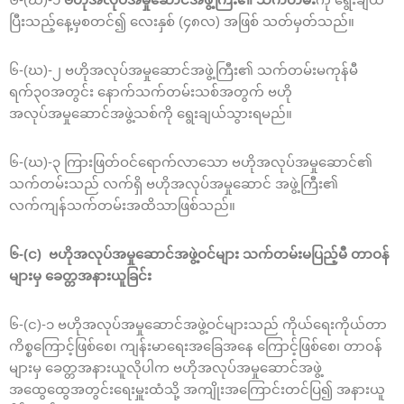
ပြီးသည့်နေ့မှစတင်၍ လေးနှစ် (၄၈လ) အဖြစ် သတ်မှတ်သည်။
၆-(ဃ)-၂ ဗဟိုအလုပ်အမှုဆောင်အဖွဲ့ကြီး၏ သက်တမ်းမကုန်မီ
ရက်၃၀အတွင်း နောက်သက်တမ်းသစ်အတွက် ဗဟို
အလုပ်အမှုဆောင်အဖွဲ့သစ်ကို ရွေးချယ်သွားရမည်။
၆-(ဃ)-၃ ကြားဖြတ်ဝင်ရောက်လာသော ဗဟိုအလုပ်အမှုဆောင်၏
သက်တမ်းသည် လက်ရှိ ဗဟိုအလုပ်အမှုဆောင် အဖွဲ့ကြီး၏
လက်ကျန်သက်တမ်းအထိသာဖြစ်သည်။
၆-(င) ဗဟိုအလုပ်အမှုဆောင်အဖွဲ့ဝင်များ သက်တမ်းမပြည့်မီ တာဝန်
များမှ ခေတ္တအနားယူခြင်း
၆-(င)-၁ ဗဟိုအလုပ်အမှု‌ဆောင်အဖွဲ့ဝင်များသည် ကိုယ်ရေးကိုယ်တာ
ကိစ္စကြောင့်ဖြစ်စေ၊ ကျန်းမာရေးအခြေအနေ ကြောင့်ဖြစ်စေ၊ တာဝန်
များမှ ခေတ္တအနားယူလိုပါက ဗဟိုအလုပ်အမှုဆောင်အဖွဲ့
အထွေထွေအတွင်းရေးမှူးထံသို့ အကျိုးအကြောင်းတင်ပြ၍ အနားယူ