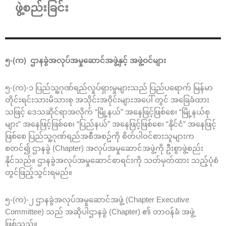
ဖွဲ့စည်းခြင်း
၅-(က) ဌာနခွဲအလုပ်အမှုဆောင်အဖွဲ့နှင့် အဖွဲ့ဝင်များ
၅-(က)-၁ ပြည်သူ့ဂုဏ်ရည်လှုပ်ရှားမှုများသည် ပြည်ပရောက် မြန်မာ
တိုင်းရင်းသားမိသားစု အသိုင်းအဝိုင်းများအပေါ် တွင် အခြေခံထား
သဖြင့် ဒေသဆိုင်ရာအလိုက် “မြို့နယ်” အနေဖြင့်ဖြစ်စေ၊ “မြို့နယ်စု
များ” အနေဖြင့်ဖြစ်စေ၊ “ပြည်နယ်” အနေဖြင့်ဖြစ်စေ၊ “နိုင်ငံ” အနေဖြင့်
ဖြစ်စေ ပြည်သူ့ဂုဏ်ရည်အစီအစဥ်ကို စိတ်ပါဝင်စားသူများက
စတင်၍ ဌာနခွဲ (Chapter) အလုပ်အမှုဆောင်အဖွဲ့ကို ဦးစွာဖွဲ့စည်း
နိုင်သည်။ ဌာနခွဲအလုပ်အမှုဆောင်စာရင်းကို သတ်မှတ်ထား သည့်ပုံစံ
တွင်ဖြည့်သွင်းရမည်။
၅-(က)-၂ ဌာနခွဲအလုပ်အမှုဆောင်အဖွဲ့ (Chapter Executive
Committee) သည် အဆိုပါဌာနခွဲ (Chapter) ၏ တာဝန်ခံ အဖွဲ့
ဖြစ်သည်။