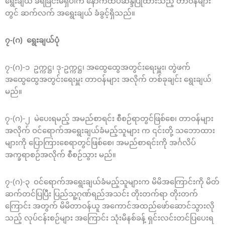
ရွေးချယ် ခံရခြင်းမရှိပါက နောက်ထပ်ဆန္ဒပြုထားသည့် တာဝန်များ
တွင် ဆက်လက် အရွေးချယ် ခံခွင့်ရှိသည်။
၇-(ဂ) ရွေးချယ်ပုံ
၇-(ဂ)-၁ ဥက္ကဋ္ဌ၊ ဒု-ဥက္ကဋ္ဌ၊ အထွေထွေအတွင်းရေးမှူး၊ တွဲဖက်
အထွေထွေအတွင်းရေးမှူး တာဝန်များ အလိုက် တစ်ခုချင်း ရွေးချယ်
မည်။
၇-(ဂ)-၂ မဲပေးရမည့် အမည်စာရင်း စီစဉ်ရာတွင်ဖြစ်စေ၊ တာဝန်များ
အလိုက် ဝင်ရောက်အရွေးချယ်ခံမည့်သူများ က ၎င်းတို့ သဘောထား
များကို ပြောကြားစေရာတွင်ဖြစ်စေ၊ အမည်စာရင်းကို အင်္ဂလိပ်
အက္ခရာစဉ်အလိုက် စီစဉ်သွား မည်။
၇-(ဂ)-၃ ဝင်ရောက်အရွေးချယ်ခံမည့်သူများက မိမိအကြောင်းကို မိတ်
ဆက်တင်ပြပြီး ပြည်သူ့ဂုဏ်ရည်အသင်း တိုးတက်ရာ တိုးတက်
ကြောင်း အတွက် မိမိတာဝန်ယူ အကောင်အထည်ဖော်ဆောင်သွားလို
သည့် လုပ်ငန်းစဉ်များ အကြောင်း သုံးမိနစ်ခန့် ရှင်းလင်းတင်ပြပေးရ