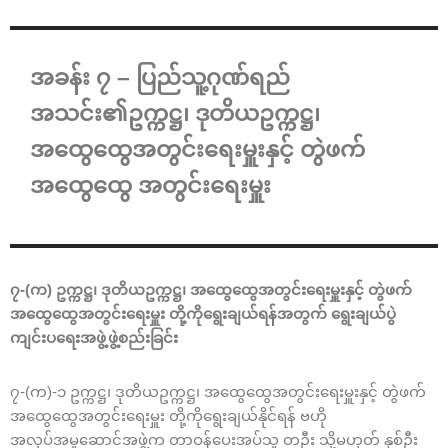
အခန်း ၇ – ပြည်သူ့ဂုဏ်ရည်
အသင်း၏ဥက္ကဋ္ဌ၊ ဒုတိယဥက္ကဋ္ဌ၊
အထွေထွေအတွင်းရေးမှူးနှင့် တွဲဖက်
အ‌ထွေထွေ အတွင်းရေးမှူး
၇-(က) ဥက္ကဋ္ဌ၊ ဒုတိယဥက္ကဋ္ဌ၊ အထွေထွေအတွင်းရေးမှူးနှင့် တွဲဖက်
အထွေထွေအတွင်းရေးမှူး တို့ကိုရွေးချယ်ရန်အတွက် ရွေးချယ်ပွဲ
ကျင်းပရေးအဖွဲ့ဖွဲ့စည်းခြင်း
၇-(က)-၁ ဥက္ကဋ္ဌ၊ ဒုတိယဥက္ကဋ္ဌ၊ အထွေထွေအတွင်းရေးမှူးနှင့် တွဲဖက်
အထွေထွေအတွင်းရေးမှူး တို့ကိုရွေးချယ်နိုင်ရန် ဗဟို
အလုပ်အမှုဆောင်အဖွဲ့က တာဝန်ပေးအပ်သူ တဦး သို့မဟုတ် နှစ်ဦး