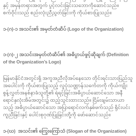
နှင့် အမှန်တရားအတွက် ပွင့်လင်းခြင်းသဘောကိုဆောင်သည်။
စက်ဝိုင်းသည် စည်းလုံးညီညွတ်ခြင်းကို ကိုယ်စားပြုသည်။
၁-(ဂ)-၁ အသင်း၏ အမှတ်တံဆိပ် (Logo of the Organization)
၁-(ဂ)-၂ အသင်းအမှတ်တံဆိပ်၏ အဓိပ္ပာယ်ဖွင့်ဆိုချက် (Definition
of the Organization’s Logo)
မြန်မာနိုင်ငံအတွင်းရှိ အကူအညီလိုအပ်နေသော တိုင်းရင်းသားပြည်သူ
အပေါင်းကို ကိုယ်စားပြုသည့် လူပုံသဏ္ဌာန်သင်္ကေတကို ကိုယ်ကျိုး
စွန့်လွှတ်အနစ်နာခံသူတို့၏ ရဲရင့်ခြင်းအဓိပ္ပာယ်ဆောင်သော အနီ
ရောင်နှလုံးအိမ်အတွင်း၌ ထည့်သွင်းထားသည်။ ငြိမ်းချမ်းသာယာ
သည့် အဓိပ္ပာယ်ဆောင်သော အပြာရောင်လက်နှစ်ဖက်သည် ရိုင်းပင်း
ကူညီခြင်းနှင့် ပေါင်းစုဂုဏ်ပြုခြင်းတို့ကို ဖော်ဆောင်သည်။
၁-(ဃ) အသင်း၏ ကြွေးကြော်သံ (Slogan of the Organization)