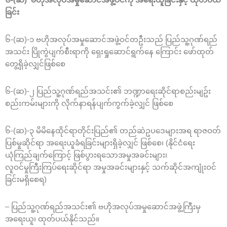
ခြင်း
၆-(ဆ)-၁ ဗဟိုအလုပ်အမှုဆောင်အဖွဲ့ဝင်တဦးသည် ပြည်သူ့ဂုဏ်ရည်
အသင်း ပြိုကွဲပျက်စီးရာကို ရှေးရှုဆောင်ရွက်နေ ကြောင်း ဖော်ထုတ်
တွေ့ရှိခဲ့လျှင်ဖြစ်စေ
၆-(ဆ)-၂ ပြည်သူ့ဂုဏ်ရည်အသင်း၏ ဘဏ္ဍာရေးဆိုင်ရာစည်းမျဥ်း
စည်းကမ်းများကို လိုက်နာရန်ပျက်ကွက်ခဲ့လျှင် ဖြစ်စေ
၆-(ဆ)-၃ မိမိနေထိုင်ရာတိုင်းပြည်၏ တည်ဆဲဥပဒေများအရ ရာဇဝတ်
ပြစ်မှုဆိုင်ရာ အရေးယူခံရခြင်းများရှိခဲ့လျှင် ဖြစ်စေ၊ (နိုင်ငံရေး
ယုံကြည်ချက်ကြောင့် ဖြစ်ပွားရသောအမှုအခင်းများ၊
လူဝင်မှုကြီးကြပ်ရေးဆိုင်ရာ အမှုအခင်းများနှင့် သက်ဆိုင်အကျုံးဝင်
ခြင်းမရှိစေရ)
– ပြည်သူ့ဂုဏ်ရည်အသင်း၏ ဗဟိုအလုပ်အမှုဆောင်အဖွဲ့ကြီးမှ
အရေးယူ၊ ထုတ်ပယ်နိုင်သည်။