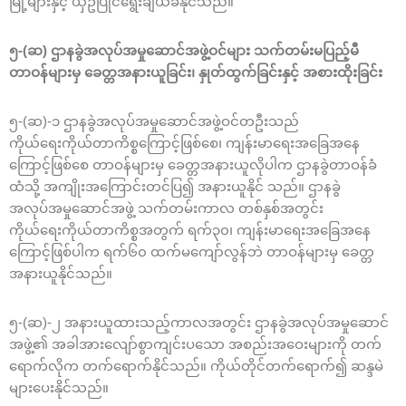
မြို့များနှင့် ယှဥ်ပြိုင်ရွေးချယ်ခံနိုင်သည်။
၅-(ဆ) ဌာနခွဲအလုပ်အမှုဆောင်အဖွဲ့ဝင်များ သက်တမ်းမပြည့်မီ
တာဝန်များမှ ခေတ္တအနားယူခြင်း၊ နှုတ်ထွက်ခြင်းနှင့် အစားထိုးခြင်း
၅-(ဆ)-၁ ဌာနခွဲအလုပ်အမှုဆောင်အဖွဲ့ဝင်တဦးသည်
ကိုယ်ရေးကိုယ်တာကိစ္စကြောင့်ဖြစ်စေ၊ ကျန်းမာရေးအခြေအနေ
ကြောင့်ဖြစ်စေ တာဝန်များမှ ခေတ္တအနားယူလိုပါက ဌာနခွဲတာဝန်ခံ
ထံသို့ အကျိုးအကြောင်းတင်ပြ၍ အနားယူနိုင် သည်။ ဌာနခွဲ
အလုပ်အမှုဆောင်အဖွဲ့ သက်တမ်းကာလ တစ်နှစ်အတွင်း
ကိုယ်ရေးကိုယ်တာကိစ္စအတွက် ရက်၃၀၊ ကျန်းမာရေးအခြေအနေ
ကြောင့်ဖြစ်ပါက ရက်၆၀ ထက်မကျော်လွန်ဘဲ တာဝန်များမှ ခေတ္တ
အနားယူနိုင်သည်။
၅-(ဆ)-၂ အနားယူထားသည့်ကာလအတွင်း ဌာနခွဲအလုပ်အမှုဆောင်
အဖွဲ့၏ အခါအားလျော်စွာကျင်းပသော အစည်းအဝေးများကို တက်
ရောက်လိုက တက်ရောက်နိုင်သည်။ ကိုယ်တိုင်တက်ရောက်၍ ဆန္ဒမဲ
များပေးနိုင်သည်။