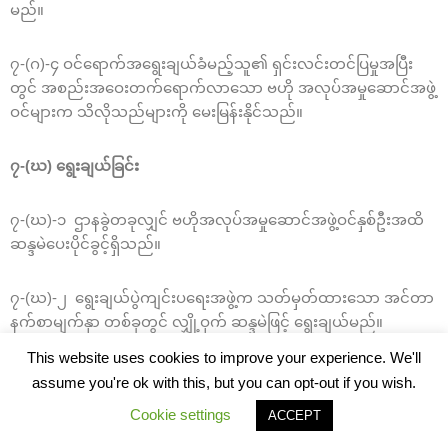
မည်။
၇-(ဂ)-၄ ဝင်ရောက်အရွေးချယ်ခံမည့်သူ၏ ရှင်းလင်းတင်ပြမှုအပြီး
တွင် အစည်းအဝေးတက်ရောက်လာသော ဗဟို အလုပ်အမှုဆောင်အဖွဲ့
ဝင်များက သိလိုသည်များကို မေးမြန်းနိုင်သည်။
၇-(ဃ) ရွေးချယ်ခြင်း
၇-(ဃ)-၁ ဌာနခွဲတခုလျှင် ဗဟိုအလုပ်အမှုဆောင်အဖွဲ့ဝင်နှစ်ဦးအထိ
ဆန္ဒမဲပေးပိုင်ခွင့်ရှိသည်။
၇-(ဃ)-၂ ရွေးချယ်ပွဲကျင်းပရေးအဖွဲ့က သတ်မှတ်ထားသော အင်တာ
နက်စာမျက်နှာ တစ်ခုတွင် လျှို့ဝှက် ဆန္ဒမဲဖြင့် ရွေးချယ်မည်။
This website uses cookies to improve your experience. We'll
၇-(ဃ)-၃ ဆန္ဒမဲပေးရမည့်အချိန်ကို ၃ မိနစ်ထက်မပိုစေရန်သတ်မှတ်
assume you're ok with this, but you can opt-out if you wish.
ထားရမည်။
Cookie settings
ACCEPT