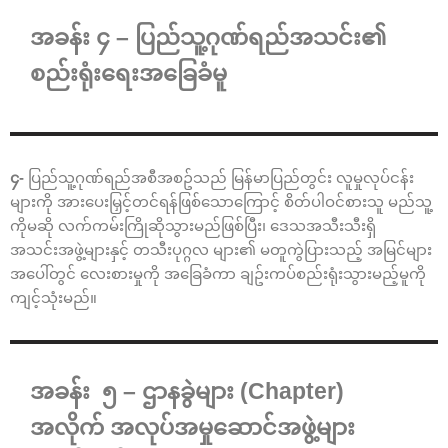
အခန်း ၄ – ပြည်သူ့ဂုဏ်ရည်အသင်း၏
စည်းရုံးရေးအခြေခံမူ
၄-
ပြည်သူ့ဂုဏ်ရည်အစီအစဥ်သည် မြန်မာပြည်တွင်း လူမှုလုပ်ငန်း
များကို အားပေးမြှင့်တင်ရန်ဖြစ်သောကြောင့် စိတ်ပါဝင်စားသူ မည်သူ့
ကိုမဆို လက်ကမ်းကြိုဆိုသွားမည်ဖြစ်ပြီး၊ ဒေသအသီးသီးရှိ
အသင်းအဖွဲ့များနှင့် တသီးပုဂ္ဂလ များ၏ မတူကွဲပြားသည့် အမြင်များ
အပေါ်တွင် လေးစားမှုကို အခြေခံကာ ချဥ်းကပ်စည်းရုံးသွားမည့်မူကို
ကျင့်သုံးမည်။
အခန်း ၅ – ဌာနခွဲများ (Chapter)
အလိုက် အလုပ်အမှုဆောင်အဖွဲ့များ