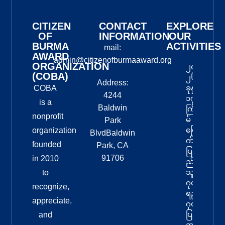
CITIZEN
CONTACT
EXPLORE
OF
INFORMATION
OUR
BURMA
ACTIVITIES
mail:
AWARD
admin@citizenofburmaaward.org
ORGANIZATION
၂၀
(COBA)
၂၆
Address:
ခုနှစ်
COBA
4244
၁၇
is a
Baldwin
ကြိ
nonprofit
မ်
Park
မြော
organization
BlvdBaldwin
က်
founded
Park, CA
ပြ
91706
in 2010
ည်
သူ့
to
ဂုဏ်
recognize,
ရည်
appreciate,
ဂုဏ်
ပြုမှု
and
အခ