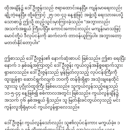
ထိုအချိန်၌ ဒေါ်ဦးဇွန်းသည် ဇရာထောင်းနေပြီ။ ကျန်းမာရေးလည်း
ချို့တဲ့နေပြီ။ ထို့ကြောင့် ၂၅-၁၀-၄၃ နေ့စွဲဖြင့် အဖွဲ့သို့ ရေးသားပေးပို့
သောစာ၌ ဤသို့ ထည့်သွင်းမှာကြားခဲ့သည်။ “အဘွားလည်း
အသက်အရွယ် ကြီးပါပြီ။ ကောင်းကောင်းလည်း မကျန်းမာသဖြင့်
မောင်တို့ပဲ ဒီလုပ်ငန်းကို ဆက်လက် တာဝန်ယူကြပါ။ အဘွားတော့
မတတ်နိုင်တော့ပါ။”
ဤစာသည် ဒေါ်ဦးဇွန်း၏ နောက်ဆုံးစာပင် ဖြစ်သည်။ ဤစာ ရေးပြီး
နောက် ၁ နှစ်ခန့်အကြာတွင် ဒေါ်ဦးဇွန်း ကွယ်လွန်အနိစ္စရောက်သွား
ရှာလေသည်။ ဒေါ်ဦးဇွန်းသည် မွန်မြတ်လှသည့် လုပ်ငန်းကြီးကို
ထူးချွန်စွာ ဆောင်ရွက်လျက် ဘဝကို တန်ဖိုးရှိစွာ အသုံးချနေထိုင်
သွားသူ ပုဂ္ဂိုလ်ထူးကြီး ဖြစ်ပေသည်။ သူကွယ်လွန်သည့်နေ့သည်
၁၁-၅-၄၄ နေ့ဖြစ်၍ စစ်ကာလအတွင်း ဖြစ်သည်။ ကွယ်လွန်ချိန်၌
အသက် ၇၆ နှစ်အရွယ် ရှိသည်။ သူ မြတ်နိုးခင်တွယ်လှသည့် မင်း
ကွန်းလူအိုရုံမှာပင် ကွယ်လွန်ရှာလေသည်။
ဒေါ်ဦးဇွန်း ကွယ်လွန်သော်လည်း သူ၏လုပ်ငန်းကား မကွယ်ခဲ့။ ၁
နှစ်ထက် ၁ နှစ် တိုးတက်ကျယ်ပြန့်၍ပင် လာခဲ့ပေသည်။ ယနေ့