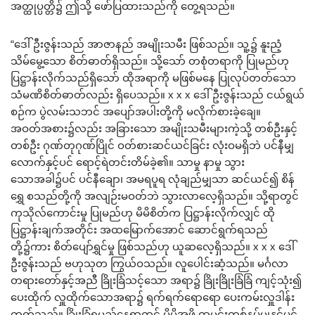
အတ္ထုပ္ပတ္တိ၌ ဤသို့ ဖော်ပြထားသည်ကို တွေ့ရသည်။
“ဒေါ်ဦးဇွန်းသည် အာဇာနည် အမျိုးသမီး ဖြစ်သည်။ သူ့၌ နူးညံ့
သိမ်မွေ့သော စိတ်ဓာတ်ရှိသည်။ သို့သော် တစုံတရာကို ပြုမည်ဟု
ပြဋ္ဌာန်းလိုက်သည်ရှိသော် ထိုအရာကို မဖြစ်မနေ ပြုလုပ်တတ်သော
သံမဏိစိတ်ဓာတ်လည်း ရှိပေသည်။ x x x ဒေါ်ဦးဇွန်းသည် ငယ်ရွယ်
စဉ်က ပွဲလမ်းသဘင် အပျော်အပါးတို့ကို မလိုက်စားခဲ့ချေ။
အဝတ်အစား၌လည်း အခြားသော အမျိုးသမီးများကဲ့သို့ တစ်ဦးနှင့်
တစ်ဦး ဂုဏ်တုဂုဏ်ပြိုင် ဝတ်စားဆင်ယင်ခြင်း လုံးဝမရှိဘဲ ပင်နီမျှ
လောက်နှင့်ပင် ရောင့်ရဲတင်းတိမ်ခဲ့၏။ သာမှု နာမှု သွား
သောအခါ၌ပင် ပင်နီချော၊ အမရပူရ လုံချည်မျှသာ ဆင်ယင်၍ စိန်
ရွှေ စသည်တို့ကို အလျဉ်းမဝတ်ဘဲ သွားလာလေ့ရှိသည်။ သို့ရာတွင်
ကုသိုလ်ကောင်းမှု ပြုမည်ဟု မိမိစိတ်က ပြဋ္ဌာန်းလိုက်လျှင် ထို
ပြဋ္ဌာန်းချက်အတိုင်း အထမြောက်အောင် ဆောင်ရွက်ရသည်
တို့၌ကား စိတ်ပျော်ရွှင်မှု ဖြစ်သည်ဟု ယူဆလေ့ရှိသည်။ x x x ဒေါ်
ဦးဇွန်းသည် ဗဟုသုတ ကြွယ်ဝသည်။ လူပေါင်းဆံ့သည်။ မင်္ဂလာ
တရားတော်နှင့်အညီ ခြိုးခြံသင့်သော အရာ၌ ခြိုးခြိုးခြံခြံ ကျင့်သုံး၍
ပေးထိုက် လှူထိုက်သောအရာ၌ ရက်ရက်ရောရော ပေးကမ်းလှူဒါန်း
တတ်သည်။ ခြိုးခြံရမည့်နေရာတွင် မိမိအဖို့ ထမင်းတစ်နပ်မျှနှင့်ပင်