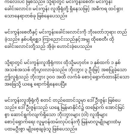
ကလေးပင် ဖြစ်သည်။ သို့ရာတွင် မင်းကွန်းစေတီ၊ မင်းကွန်း
ခေါင်းလောင်း၊ မင်းကွန်း လူအိုရုံတို့ ရှိနေသဖြင့် အဓိကရ ထင်ရှား
သောနေရာတစ်ခု ဖြစ်နေပေသည်။
မင်းကွန်းစေတီနှင့် မင်းကွန်းခေါင်းလောင်းကို ဘိုးတော်ဘုရား တည်
ခဲ့သည်။ နှစ်ပရိစ္ဆေဒ ကြာညောင်းသည်နှင့်အမျှ ထိုစေတီ၊ ထို
ခေါင်းလောင်းတို့သည် အိုခဲ့၊ ဟောင်းခဲ့ပေသည်။
သို့ရာတွင် မင်းကွန်းလူအိုရုံကား ထိုသို့မဟုတ်။ ၁ နှစ်ထက် ၁ နှစ်
အသစ်အသစ် တိုးပွားလာခဲ့သည်။ ဘိုးဘွား ၃ ဦးဖြင့် အစပြုခဲ့သော
ဤလူရုံသည် ဘိုးဘွား ၃၀၀ အထိ လက်ခံ စောင့်ရှောက်ထားနိုင်သော
အခြေသို့ ယနေ့ ရောက်ရှိနေပေပြီ။
မင်းကွန်းလူအိုရုံကို စတင် တည်ထောင်သူမှာ ဒေါ်ဦးဇွန်း ဖြစ်ပေ
သည်။ ဒေါ်ဦးဇွန်းသည် ယနေ့ မြန်မာနိုင်ငံ၌ ထမြောက် အောင်မြင်
စွာ ဆောင်ရွက်လျက်ရှိသော ဘိုးဘွားများ (ဝါ) လူအိုများ
စောင့်ရှောက်ရေး လူမှုဝန်ထမ်းလုပ်ငန်းကို မြန်မာလူမျိုးများထံမှ
ပထမဦးစွာ မျိုးစေ့ချခဲ့သူ ဖြစ်ပေသည်။