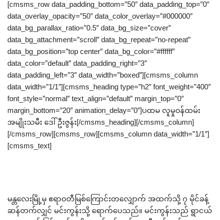
[cmsms_row data_padding_bottom=”50″ data_padding_top=”0″
data_overlay_opacity=”50″ data_color_overlay=”#000000″
data_bg_parallax_ratio=”0.5″ data_bg_size=”cover”
data_bg_attachment=”scroll” data_bg_repeat=”no-repeat”
data_bg_position=”top center” data_bg_color=”#ffffff”
data_color=”default” data_padding_right=”3″
data_padding_left=”3″ data_width=”boxed”][cmsms_column
data_width=”1/1″][cmsms_heading type=”h2″ font_weight=”400″
font_style=”normal” text_align=”default” margin_top=”0″
margin_bottom=”20″ animation_delay=”0″]ပထမ လူမှုဝန်ထမ်း
အမျိုးသမီး ဒေါ်ဦးဇွန်း[/cmsms_heading][/cmsms_column]
[/cmsms_row][cmsms_row][cmsms_column data_width=”1/1″]
[cmsms_text]
မန္တလေးမြို့မှ ဧရာဝတီမြစ်ကြောင်းတလျှောက် အထက်သို့ ၇ မိုင်ခန့်
ဆန်တက်လျှင် မင်းကွန်းသို့ ရောက်ပေသည်။ မင်းကွန်းသည် ရွာငယ်