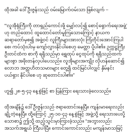
ထိုအခါ ဒေါ်ဦးဇွန်းသည် ဝမ်းမြောက်ဝမ်းသာ ဖြစ်လျက် –
“‘လူအိုရုံကြီးကို တာရှည်ကောင်းဖို့ မျှော်လင့်၍ စောင့်ရှောက်ရေးအဖွဲ့’
ဟု တည်ထောင် ထူထောင်တော်မူကြသောကြောင့် နာယက
ဆရာတော်မှစ၍ အဖွဲ့ဝင် လူကြီးများအားလုံး ကြံတိုင်းအောင်ကြပါ
စေ၊ ကပ်သုံးပါးမှ ကျော်လွှားနိုင်ပါစေဟု မေတ္တာ ပို့ပါ၏။ ဥက္ကဋ္ဌကြီး
ဦးတင်ထံက စာကို ရရှိသည်မှာ ရွှေထုပ် ငွေထုပ်ကို ရရှိသည်ထက်
များစွာ အဖိုးတန်လှပါပေသည်။ လူအိုများအကျိုး လိုဟန်ဆောင်၍
လောဘ အတ္တဟိတသမားများ တွေ့ရှိ ထင်မြင်ပါလျှင် နှိမ်နင်း
ပယ်ရှား နိုင်ပါစေ ဟု ဆုတောင်းပါ၏။”
ဟူ၍ ၂၈-၅-၄၃ နေ့စွဲဖြင့် စာ ပြန်ကြား ရေးသားခဲ့လေသည်။
ထိုအချိန်၌ ဒေါ်ဦးဇွန်းသည် ဇရာထောင်းနေပြီ။ ကျန်းမာရေးလည်း
ချို့တဲ့နေပြီ။ ထို့ကြောင့် ၂၅-၁၀-၄၃ နေ့စွဲဖြင့် အဖွဲ့သို့ ရေးသားပေးပို့
သောစာ၌ ဤသို့ ထည့်သွင်းမှာကြားခဲ့သည်။ “အဘွားလည်း
အသက်အရွယ် ကြီးပါပြီ။ ကောင်းကောင်းလည်း မကျန်းမာသဖြင့်