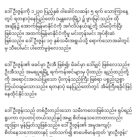
ဒေါ်ဦးဇွန်းကို ၁၂၃၀ ပြည့်နှစ် ဝါခေါင်လဆန်း ၅ ရက် သောကြာနေ့
တွင် ရတနာပုံနေပြည်တော် (မန္တလေးမြို့) ၌ ဖွားမြင်သည်။ ထို
အချိန်၌ အောက်မြန်မာနိုင်ငံကို အင်္ဂလိပ်နယ်ချဲ့တို့ သိမ်းပိုက်ပြီး
ဖြစ်သည်။ အထက်မြန်မာနိုင်ငံကိုမူ မင်းတုန်းမင်း အုပ်စိုးဆဲ
ဖြစ်သည်။ ဒေါ်ဦးဇွန်း ၁၇ နှစ်သမီးအရွယ်သို့ ရောက်သောအခါတွင်
မှ သီပေါမင်း ပါတော်မူခဲ့လေသည်။
ဒေါ်ဦးဇွန်း၏ ဖခင်မှာ ဦးအီ ဖြစ်၍၊ မိခင်မှာ ဒေါ်မျှင် ဖြစ်လေသည်။
ဦးအီသည် အမရပူရမြို့ ရက်ကန်းစင်များမှ ပိုးထည်၊ ချည်ထည်တို့
ကို အရောင်းအဝယ်ပြုသော ပိုးကုန်သည်ကြီး ဖြစ်ရာ ပစ္စည်းဥစ္စာ
ကြွယ်ဝချမ်းသာသည်။ ရတနာပုံ နေပြည်တော်တွင် အိမ်ကြီးရခိုင်ဖြင့်
နေထိုင်နိုင်သည်။
ဒေါ်ဦးဇွန်းသည် တစ်ဦးတည်းသော သမီးကလေးဖြစ်သည်။ ရုပ်ရည်
ရူပကာ လှပတင့်တယ်သည်နှင့်အမျှ စိတ်နေသဘောထားလည်း
ထူးခြား မွန်မြတ်သူဖြစ်သည်။ ဒေါ်ဦးဇွန်း၏ အမူအကျင့်၊
စိတ်နေသဘောထားနှင့် ပတ်သက်၍ စာပေဗိမာန်ထုတ် ‘ဖွားဦးဇွန်း’