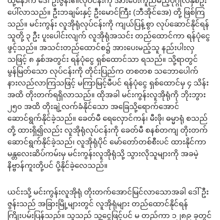
ထို့နောက် ဒေါ်ဦးဇွန်း၏လုပ်ငန်းကို အားပေးကူညီမည့်ပုဂ္ဂိုလ်နှစ်ဦး
ပေါ်လာသည်။ ဦးဘချမ်းနှင့် ဦးမောင်ကြီး (ဘီအိုင်အေ) တို့ ဖြစ်ကြ
သည်။ မင်းကွန်း လူအိုရုံလုပ်ငန်းကို ကျယ်ပြန့်စွာ လုပ်ဆောင်နိုင်ရန်
သူတို့ ၃ ဦး ပူးပေါင်းလျက် လူအိုရုံအသင်း တည်ထောင်ကာ ရန်ပုံငွေ
ဖွင့်သည်။ အသင်းတည်ထောင်စ၌ အားပေးမည့်သူ နည်းပါးလှ
သဖြင့် ၈ နှစ်အတွင်း ရန်ပုံငွေ ရှစ်ထောင်သာ ရသည်။ သို့ရာတွင်
မွန်မြတ်သော လုပ်ငန်းကို တိုင်းပြည်က တစတစ သဘောပေါက်
နားလည်လာကြသဖြင့် မကြာမြင့်မီပင် ရန်ပုံငွေ ရှစ်ထောင်မှ ၄ သိန်း
အထိ တိုးတက်ရရှိလာသည်။ ထိုအခါ မင်းကွန်းလူအိုရုံကို ဘိုးဘွား
၂၅၀ အထိ တိုးချဲ့လက်ခံနိုင်သော အခြေသို့ရောက်အောင်
ဆောင်ရွက်နိုင်ခဲ့သည်။ ခေတ်မီ ရေလှောင်ကန်၊ မီးဖို၊ ဓမ္မာရုံ စသည်
တို့ ထားရှိ၍လည်း လူအိုရုံလုပ်ငန်းကို ခေတ်မီ စနစ်တကျ တိုးတက်
ဆောင်ရွက်နိုင်ခဲ့သည်၊ လူအိုရုံပိုင် မော်တော်တစ်စီးပင် ထားနိုင်ကာ
မန္တလေးဆိပ်ကမ်းမှ မင်းကွန်းလူအိုရုံသို့ သွားလိုသူများကို အခမဲ့
နိဗ္ဗာန်ကူးတို့ပင် ပို့နိုင်ခဲ့လေသည်။
ယင်းသို့ မင်းကွန်းလူအိုရုံ တိုးတက်အောင်မြင်လာသောအခါ ဒေါ်ဦး
ဇွန်းသည် အခြားမြို့များတွင် လူအိုရုံများ တည်ထောင်နိုင်ရန်
ကြိုးပမ်းပြန်သည်။ သူသည် သူ့ငွေဖြင့်ပင် မ တည်ကာ ၁၂၈၉ ခုတွင်