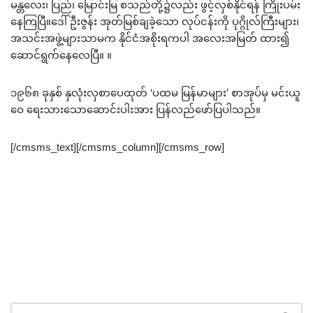
မန္တလေး၊ ပြည်၊ မြောင်းမြ စသည်တို့၌လည်း ဖွင့်လှစ်နိုင်ရန် ကြိုးပမ်း
နေကြပြီ။ဒေါ်ဦးဇွန်း အုတ်မြစ်ချခဲ့သော လုပ်ငန်းကို ပုဂ္ဂိုလ်ကြီးများ၊
အသင်းအဖွဲ့များသာမက နိုင်ငံအစိုးရကပါ အလေးအမြတ် ထား၍
ဆောင်ရွက်နေလေပြီ။ ။
၁၉၆၈ ခုနှစ် နှလုံးလှစာပေထုတ် ‘ပထမ မြန်မာများ’ စာအုပ်မှ မင်းယူ
ဝေ ရေးသားသောဆောင်းပါးအား ပြန်လည်ဖော်ပြပါသည်။
[/cmsms_text][/cmsms_column][/cmsms_row]