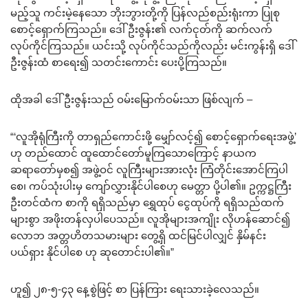
မည့်သူ ကင်းမဲ့နေသော ဘိုးဘွားတို့ကို ပြန်လည်စည်းရုံးကာ ပြုစု
စောင့်ရှောက်ကြသည်။ ဒေါ်ဦးဇွန်း၏ လက်ငုတ်ကို ဆက်လက်
လုပ်ကိုင်ကြသည်။ ယင်းသို့ လုပ်ကိုင်သည်ကိုလည်း မင်းကွန်းရှိ ဒေါ်
ဦးဇွန်းထံ စာရေး၍ သတင်းကောင်း ပေးပို့ကြသည်။
ထိုအခါ ဒေါ်ဦးဇွန်းသည် ဝမ်းမြောက်ဝမ်းသာ ဖြစ်လျက် –
“‘လူအိုရုံကြီးကို တာရှည်ကောင်းဖို့ မျှော်လင့်၍ စောင့်ရှောက်ရေးအဖွဲ့’
ဟု တည်ထောင် ထူထောင်တော်မူကြသောကြောင့် နာယက
ဆရာတော်မှစ၍ အဖွဲ့ဝင် လူကြီးများအားလုံး ကြံတိုင်းအောင်ကြပါ
စေ၊ ကပ်သုံးပါးမှ ကျော်လွှားနိုင်ပါစေဟု မေတ္တာ ပို့ပါ၏။ ဥက္ကဋ္ဌကြီး
ဦးတင်ထံက စာကို ရရှိသည်မှာ ရွှေထုပ် ငွေထုပ်ကို ရရှိသည်ထက်
များစွာ အဖိုးတန်လှပါပေသည်။ လူအိုများအကျိုး လိုဟန်ဆောင်၍
လောဘ အတ္တဟိတသမားများ တွေ့ရှိ ထင်မြင်ပါလျှင် နှိမ်နင်း
ပယ်ရှား နိုင်ပါစေ ဟု ဆုတောင်းပါ၏။”
ဟူ၍ ၂၈-၅-၄၃ နေ့စွဲဖြင့် စာ ပြန်ကြား ရေးသားခဲ့လေသည်။