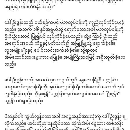
ရောင့်ရဲ တင်းတိမ်နိုင်သည်။”
ဒေါ်ဦးဇွန်းသည် ငယ်စဉ်ကပင် မိဘလုပ်ငန်းကို ကူညီလုပ်ကိုင်ပေးခဲ့
သည်။ အသက် ၁၆ နှစ်အရွယ်သို့ ရောက်သောအခါ မိဘလုပ်ငန်းကို
ဦးစီးဦးဆောင် ပြု၍ပင် လုပ်ကိုင်ခဲ့ပေသည်။ ထို့ကြောင့် ပိုးထည်
အရောင်းအဝယ် ကိစ္စနှင့်ပတ်သက်၍ အမြို့မြို့သို့ ရောက်ခဲ့၏။
လူအမျိုးမျိုးနှင့် ပေါင်းသင်းဆက်ဆံခဲ့၏။ သို့ရာတွင်
အိမ်ထောင်သားမွေးကား မပြုခဲ့။ အပျိုကြီးဘဝဖြင့် အရိုးထုတ်ခဲ့လေ
သည်။
ဒေါ်ဦးဇွန်းသည် အသက် ၃၀ အရွယ်တွင် မန္တလေးမြို့ရှိ ပတ္တမြား
ဆရာတော်ဘုရားကြီးကို အုတ်ကျောင်းကြီးတစ်ဆောင် ဆောက်လုပ်
လှူဒါန်းခဲ့သည်။ ထိုမှစ၍ “ပတ္တမြားအုတ်ကျောင်းအမ ဒေါ်ဦးဇွန်း”
ဟူ၍ ထင်ရှားခဲ့သည်။
မိဘနှစ်ပါး ကွယ်လွန်သောအခါ အမွေအနှစ်အားလုံးကို ဒေါ်ဦးဇွန်း ရ
လိုက်သည်။ ယင်းတို့မှာ နေထိုင်သော တိုက်အိမ်၊ ငွေသား တစ်သိန်း