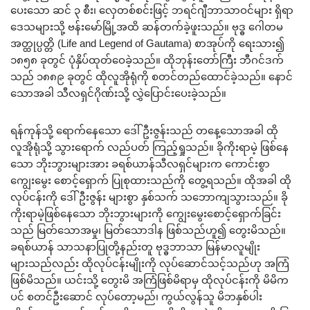
ပေးသော ဆင် ၃ စီး၊ လှေတစ်စင်းဖြင့် ဘရင်ဂျီဘာသာဝင်များ ရှိရာ
ဒေသများသို့ ဗန်းမော်မြို့အထိ ဆန်တက်ခဲ့ဖူးသည်။ ဗုဒ္ဓ ဂေါတမ
အတ္ထုပ္ပတ္တိ (Life and Legend of Gautama) စာအုပ်ကို ရေးသား၍
၁၈၅၈ ခုတွင် ပုံနှိပ်ထုတ်ဝေခဲ့သည်။ ထိုဘုန်းတော်ကြီး ဘီဂင်ဒက်
သည် ၁၈၈၉ ခုတွင် ထိုလူအိုရုံကို စတင်တည်ထောင်ခဲ့သည်။ နောင်
သောအခါ သီလရှင်ဂိုဏ်းသို့ လွှဲပြောင်းပေးခဲ့သည်။
ရန်ကုန်သို့ ရောက်နေသော ဒေါ်ဦးဇွန်းသည် တနေ့သောအခါ ထို
လူအိုရုံသို့ သွားရောက် လည်ပတ် ကြည့်ရှုသည်။ ခိုကိုးရာမဲ့ ဖြစ်နေ
သော ဘိုးဘွားများအား ခရစ်ယာန်သီလရှင်များက ကောင်းစွာ
ကျွေးမွေး စောင့်ရှောက် ပြုစုထားသည်ကို တွေ့ရသည်။ ထိုအခါ ထို
လုပ်ငန်းကို ဒေါ်ဦးဇွန်း များစွာ နှစ်သက် သဘောကျသွားသည်။ ခို
ကိုးရာမဲ့ဖြစ်နေသော ဘိုးဘွားများကို ကျွေးမွေးစောင့်ရှောက်ခြင်း
သည် မြတ်သောအမှု၊ မြတ်သောဒါန ဖြစ်သည်ဟူ၍ တွေးမိသည်။
ခရစ်ယာန် သာသနာပြုတို့နည်းတူ ဗုဒ္ဓဘာသာ မြန်မာလူမျိုး
များသည်လည်း ထိုလုပ်ငန်းမျိုးကို လုပ်ဆောင်သင့်သည်ဟု အကြံ
ဖြစ်မိသည်။ ယင်းသို့ တွေးမိ အကြံဖြစ်မိရာမှ ထိုလုပ်ငန်းကို မိမိက
ပင် စတင်ဦးဆောင် လုပ်တော့မည်၊ ကွယ်လွန်သူ မိဘနှစ်ပါး