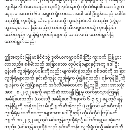
လှူဒါန်းလိုက်လေသည်။ လူအိုရုံလုပ်ငန်းကို ကိုယ်ဖိရင်ဖိ ဆောင်ရွက်
နေရာမှ အသက် ၆၀ အရွယ် ရှိလာသောအခါ ဒေါ်ဦးဇွန်းသည် ပေါင်း
တည်မြို့ လူအိုရုံ၌ သီလရှင်ဘဝသို့ ကူးပြောင်းလိုက်သည်။ (ဘွဲ့မှာ
ဘွားသုမာလာ ဖြစ်သည်။) ယင်းသို့ သီလရှင်ဘဝသို့ ကူးပြောင်း
သော်လည်း လူအိုရုံ လုပ်ငန်းများကို ဆက်လက် ဆောင်ရွက်မြဲ
ဆောင်ရွက်သည်။
ဤအတွင်း မြန်မာနိုင်ငံသို့ ဒုတိယကမ္ဘာစစ်မီးကြီး ကူးစက် ပြန့်ပွား
လာသည်။ စစ်မီးသည် အခြားသော လုပ်ငန်းများနှင့်အတူ ဒေါ်ဦး
ဇွန်း၏ လူအိုရုံလုပ်ငန်းကိုလည်း ဖျက်ဆီးခဲ့သည်။ စစ်ဒဏ်ကို အခြား
လူအိုရုံများထက် နှင်းဆီကုန်း လူအိုရုံက ပို၍ခံရသည်။ ရန်ကုန်မြို့ကို
ဂျပန်က ဗုံးကြဲပြီးနောက် အင်္ဂလိပ်စစ်တပ်က မြို့သူမြို့သား အားလုံး
အား ၂၈-၂-၄၂ နေ့ကို နောက်ဆုံးထား၍ မြို့မှ ထွက်ခွာသွားကြရန်
အမိန့်ပေးသည်။ (ယင်းသို့ အမိန့်ပေးပြီးနောက် ၆-၃-၄၂ နေ့တွင် ရန်
ကုန်မြို့ကို အနှံ့အပြား မီးရှို့ဖျက်ဆီးခဲ့သည်။) ဤတွင် နှင်းဆီကုန်း
လူအိုရုံမှ အဘိုးအဘွားများအား ဒေါ်ဦးဇွန်း ကိုယ်တိုင် ကြပ်မတ်
လျက် ၁၁-၂-၄၂ နေ့တွင် မင်းကွန်းလူအိုရုံသို့ ပြောင်းရွှေ့ပေးခဲ့လေ
သည်။ (မင်းကွန်းလူအိုရုံသည် နှင်းဆီကုန်း လူအိုရုံကဲ့သို့ စစ်ဒဏ်ကို