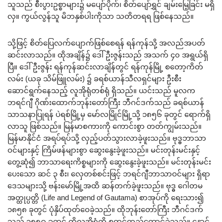
သူသည် စီးပွားဥစ္စာများ၌ မပျော်ပိုက်၊ စိတ်ပျော်ရွှင် ချမ်းမြေ့ခြင်း မရှိ
လှ။ ကွယ်လွန်သူ မိဘနှစ်ပါးကိုသာ သတိတရရ ဖြစ်နေသည်။
သို့ဖြင့် စိတ်ပြေလက်ပျောက်ဖြစ်စေရန် ရန်ကုန်သို့ အလည်အပတ်
ဆင်းလာသည်။ ထိုအချိန်၌ ဒေါ်ဦးဇွန်းသည် အသက် ၄၀ အရွယ်ရှိ
ပြီ။ ဒေါ်ဦးဇွန်း ရန်ကုန်ဆင်းလာချိန်တွင် ရန်ကုန်မြို့ စတော့ကိတ်
လမ်း (ယခု သိမ်ဖြူလမ်း) ၌ ခရစ်ယာန်သီလရှင်များ ဦးစီး
ဆောင်ရွက်နေသည့် လူအိုရုံတစ်ရုံ ရှိသည်။ ယင်းသည် မူလက
ဘရင်ဂျီ ဂိုဏ်းထောက်ဘုန်းတော်ကြီး ဘီဂင်ဒက်သည် ခရစ်ယာန်
သာသနာပြုရန် ပဲရစ်မြို့မှ မော်လမြိုင်မြို့သို့ ၁၈၅၆ ခုတွင် ရောက်ရှိ
လာသူ ဖြစ်သည်။ မြန်မာစကားကို ကောင်းစွာ တတ်ကျွမ်းသည်။
မြန်မာနိုင်ငံ အရပ်ရပ်သို့ လှည့်ပတ်သွားလာခဲ့ဖူးသည်။ ဗုဒ္ဓဘာသာ
ဝင်များနှင့် ကြိမ်ဖန်များစွာ ဆွေးနွေးခဲ့ဖူးသည်။ မင်းတုန်းမင်းနှင့်
တွေ့ဆုံ၍ ဘာသာရေးကိစ္စများကို ဆွေးနွေးခဲ့ဖူးသည်။ မင်းတုန်းမင်း
ပေးသော ဆင် ၃ စီး၊ လှေတစ်စင်းဖြင့် ဘရင်ဂျီဘာသာဝင်များ ရှိရာ
ဒေသများသို့ ဗန်းမော်မြို့အထိ ဆန်တက်ခဲ့ဖူးသည်။ ဗုဒ္ဓ ဂေါတမ
အတ္ထုပ္ပတ္တိ (Life and Legend of Gautama) စာအုပ်ကို ရေးသား၍
၁၈၅၈ ခုတွင် ပုံနှိပ်ထုတ်ဝေခဲ့သည်။ ထိုဘုန်းတော်ကြီး ဘီဂင်ဒက်
သည် ၁၈၈၉ ခုတွင် ထိုလူအိုရုံကို စတင်တည်ထောင်ခဲ့သည်။ နောင်