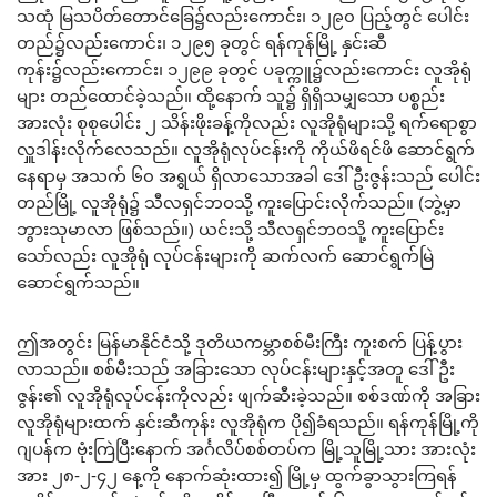
သထုံ မြသပိတ်တောင်ခြေ၌လည်းကောင်း၊ ၁၂၉၀ ပြည့်တွင် ပေါင်း
တည်၌လည်းကောင်း၊ ၁၂၉၅ ခုတွင် ရန်ကုန်မြို့ နှင်းဆီ
ကုန်း၌လည်းကောင်း၊ ၁၂၉၉ ခုတွင် ပခုက္ကူ၌လည်းကောင်း လူအိုရုံ
များ တည်ထောင်ခဲ့သည်။ ထို့နောက် သူ၌ ရှိရှိသမျှသော ပစ္စည်း
အားလုံး စုစုပေါင်း ၂ သိန်းဖိုးခန့်ကိုလည်း လူအိုရုံများသို့ ရက်ရောစွာ
လှူဒါန်းလိုက်လေသည်။ လူအိုရုံလုပ်ငန်းကို ကိုယ်ဖိရင်ဖိ ဆောင်ရွက်
နေရာမှ အသက် ၆၀ အရွယ် ရှိလာသောအခါ ဒေါ်ဦးဇွန်းသည် ပေါင်း
တည်မြို့ လူအိုရုံ၌ သီလရှင်ဘဝသို့ ကူးပြောင်းလိုက်သည်။ (ဘွဲ့မှာ
ဘွားသုမာလာ ဖြစ်သည်။) ယင်းသို့ သီလရှင်ဘဝသို့ ကူးပြောင်း
သော်လည်း လူအိုရုံ လုပ်ငန်းများကို ဆက်လက် ဆောင်ရွက်မြဲ
ဆောင်ရွက်သည်။
ဤအတွင်း မြန်မာနိုင်ငံသို့ ဒုတိယကမ္ဘာစစ်မီးကြီး ကူးစက် ပြန့်ပွား
လာသည်။ စစ်မီးသည် အခြားသော လုပ်ငန်းများနှင့်အတူ ဒေါ်ဦး
ဇွန်း၏ လူအိုရုံလုပ်ငန်းကိုလည်း ဖျက်ဆီးခဲ့သည်။ စစ်ဒဏ်ကို အခြား
လူအိုရုံများထက် နှင်းဆီကုန်း လူအိုရုံက ပို၍ခံရသည်။ ရန်ကုန်မြို့ကို
ဂျပန်က ဗုံးကြဲပြီးနောက် အင်္ဂလိပ်စစ်တပ်က မြို့သူမြို့သား အားလုံး
အား ၂၈-၂-၄၂ နေ့ကို နောက်ဆုံးထား၍ မြို့မှ ထွက်ခွာသွားကြရန်