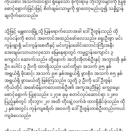
ကိုယ်စား အသက်ထင်ရှား ရှိနေသော ခိုကိုးရာမဲ့ ဘိုးဘွားများကို ပြုစု
စောင့်ရှောက်ခြင်းဖြင့် စိတ်ချမ်းသာမှုကို ရှာတော့မည်ဟူ၍ သန္နိဋ္ဌာန်
ချလိုက်လေသည်။
သို့ဖြင့် မန္တလေးမြို့သို့ ပြန်ရောက်သောအခါ ဒေါ်ဦးဇွန်းသည် ထို
လုပ်ငန်းကို စတင် အကောင်အထည်ဖော်လေသည်။ ရှေးဦးစွာ မင်း
ကွန်းရွာရှိ မင်းကွန်းစေတီနှင့် မင်းကွန်းခေါင်းလောင်းကြီးအနီး
အေးချမ်းသာယာလှသော မြေနေရာတွင် ကမ္မဋ္ဌာန်းကျောင်း ၃
ကျောင်း ဆောက်သည်။ ထို့နောက် အဘိုးအိုတစ်ဦးနှင့် အဘွားအို နှစ်
ဦး၊ ပေါင်း ၃ ဦးကို ထားရှိသည်။ ယင်းတို့မှာ အသက် ၉၅ နှစ်
အရွယ်ရှိ ဖိုးဆင့်၊ အသက် ၉၈ နှစ်အရွယ်ရှိ ဖွားစိုး၊ အသက် ၈၅ နှစ်
အရွယ်ရှိ ဖွားမယ်တို့ ဖြစ်ကြသည်။ သူတို့ ၃ ဦးကို ဒေါ်ဦးဇွန်း
ကိုယ်တိုင် အဖော်မိန်းကလေးတစ်ဦး၏ အကူအညီဖြင့် ကျွေးမွေး
စောင့်ရှောက် ပြုစုသည်။ ၁၂၇၈ ခုမှ စတင်လုပ်ဆောင်ရာ ၁၂၈၀
ပြည့်နှစ်တွင် ဘိုးဘွား ၂၀ အထိ တိုးချဲ့လက်ခံ ထားရှိနိုင်ခဲ့သည်။ ထို
၂ နှစ်အတွင်း ကုန်ကျစရိတ် အ၀၀ကို ဒေါ်ဦးဇွန်းတစ်ဦးတည်းကပင်
ကျခံပေသည်။