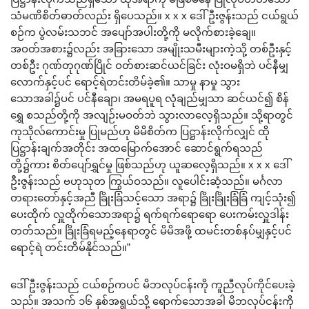
သံမဏိစိတ်ဓာတ်လည်း ရှိပေသည်။ x x x ဒေါ်ဦးဇွန်းသည် ငယ်ရွယ်
စဉ်က ပွဲလမ်းသဘင် အပျော်အပါးတို့ကို မလိုက်စားခဲ့ချေ။
အဝတ်အစား၌လည်း အခြားသော အမျိုးသမီးများကဲ့သို့ တစ်ဦးနှင့်
တစ်ဦး ဂုဏ်တုဂုဏ်ပြိုင် ဝတ်စားဆင်ယင်ခြင်း လုံးဝမရှိဘဲ ပင်နီမျှ
လောက်နှင့်ပင် ရောင့်ရဲတင်းတိမ်ခဲ့၏။ သာမှု နာမှု သွား
သောအခါ၌ပင် ပင်နီချော၊ အမရပူရ လုံချည်မျှသာ ဆင်ယင်၍ စိန်
ရွှေ စသည်တို့ကို အလျဉ်းမဝတ်ဘဲ သွားလာလေ့ရှိသည်။ သို့ရာတွင်
ကုသိုလ်ကောင်းမှု ပြုမည်ဟု မိမိစိတ်က ပြဋ္ဌာန်းလိုက်လျှင် ထို
ပြဋ္ဌာန်းချက်အတိုင်း အထမြောက်အောင် ဆောင်ရွက်ရသည်
တို့၌ကား စိတ်ပျော်ရွှင်မှု ဖြစ်သည်ဟု ယူဆလေ့ရှိသည်။ x x x ဒေါ်
ဦးဇွန်းသည် ဗဟုသုတ ကြွယ်ဝသည်။ လူပေါင်းဆံ့သည်။ မင်္ဂလာ
တရားတော်နှင့်အညီ ခြိုးခြံသင့်သော အရာ၌ ခြိုးခြိုးခြံခြံ ကျင့်သုံး၍
ပေးထိုက် လှူထိုက်သောအရာ၌ ရက်ရက်ရောရော ပေးကမ်းလှူဒါန်း
တတ်သည်။ ခြိုးခြံရမည့်နေရာတွင် မိမိအဖို့ ထမင်းတစ်နပ်မျှနှင့်ပင်
ရောင့်ရဲ တင်းတိမ်နိုင်သည်။”
ဒေါ်ဦးဇွန်းသည် ငယ်စဉ်ကပင် မိဘလုပ်ငန်းကို ကူညီလုပ်ကိုင်ပေးခဲ့
သည်။ အသက် ၁၆ နှစ်အရွယ်သို့ ရောက်သောအခါ မိဘလုပ်ငန်းကို