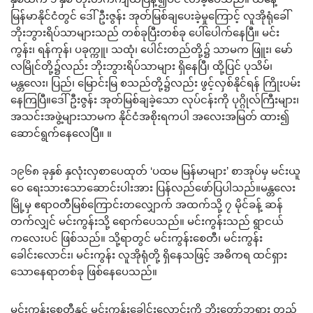
မြန်မာနိုင်ငံတွင် ဒေါ်ဦးဇွန်း အုတ်မြစ်ချပေးခဲ့မှုကြောင့် လူအိုရုံခေါ်
ဘိုးဘွားရိပ်သာများသည် တစ်ခုပြီးတစ်ခု ပေါ်ပေါက်နေပြီ။ မင်း
ကွန်း၊ ရန်ကုန်၊ ပခုက္ကူ၊ သထုံ၊ ပေါင်းတည်တို့၌ သာမက ဖြူး၊ မော်
လမြိုင်တို့၌လည်း ဘိုးဘွားရိပ်သာများ ရှိနေပြီ၊ ထို့ပြင် ပုသိမ်၊
မန္တလေး၊ ပြည်၊ မြောင်းမြ စသည်တို့၌လည်း ဖွင့်လှစ်နိုင်ရန် ကြိုးပမ်း
နေကြပြီ။ဒေါ်ဦးဇွန်း အုတ်မြစ်ချခဲ့သော လုပ်ငန်းကို ပုဂ္ဂိုလ်ကြီးများ၊
အသင်းအဖွဲ့များသာမက နိုင်ငံအစိုးရကပါ အလေးအမြတ် ထား၍
ဆောင်ရွက်နေလေပြီ။ ။
၁၉၆၈ ခုနှစ် နှလုံးလှစာပေထုတ် ‘ပထမ မြန်မာများ’ စာအုပ်မှ မင်းယူ
ဝေ ရေးသားသောဆောင်းပါးအား ပြန်လည်ဖော်ပြပါသည်။မန္တလေး
မြို့မှ ဧရာဝတီမြစ်ကြောင်းတလျှောက် အထက်သို့ ၇ မိုင်ခန့် ဆန်
တက်လျှင် မင်းကွန်းသို့ ရောက်ပေသည်။ မင်းကွန်းသည် ရွာငယ်
ကလေးပင် ဖြစ်သည်။ သို့ရာတွင် မင်းကွန်းစေတီ၊ မင်းကွန်း
ခေါင်းလောင်း၊ မင်းကွန်း လူအိုရုံတို့ ရှိနေသဖြင့် အဓိကရ ထင်ရှား
သောနေရာတစ်ခု ဖြစ်နေပေသည်။
မင်းကွန်းစေတီနှင့် မင်းကွန်းခေါင်းလောင်းကို ဘိုးတော်ဘုရား တည်