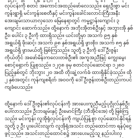
လုပ်ငန်းကို စတင် အကောင်အထည်ဖော်လေသည်။ ရှေးဦးစွာ မင်း
ကွန်းရွာရှိ မင်းကွန်းစေတီနှင့် မင်းကွန်းခေါင်းလောင်းကြီးအနီး
အေးချမ်းသာယာလှသော မြေနေရာတွင် ကမ္မဋ္ဌာန်းကျောင်း ၃
ကျောင်း ဆောက်သည်။ ထို့နောက် အဘိုးအိုတစ်ဦးနှင့် အဘွားအို နှစ်
ဦး၊ ပေါင်း ၃ ဦးကို ထားရှိသည်။ ယင်းတို့မှာ အသက် ၉၅ နှစ်
အရွယ်ရှိ ဖိုးဆင့်၊ အသက် ၉၈ နှစ်အရွယ်ရှိ ဖွားစိုး၊ အသက် ၈၅ နှစ်
အရွယ်ရှိ ဖွားမယ်တို့ ဖြစ်ကြသည်။ သူတို့ ၃ ဦးကို ဒေါ်ဦးဇွန်း
ကိုယ်တိုင် အဖော်မိန်းကလေးတစ်ဦး၏ အကူအညီဖြင့် ကျွေးမွေး
စောင့်ရှောက် ပြုစုသည်။ ၁၂၇၈ ခုမှ စတင်လုပ်ဆောင်ရာ ၁၂၈၀
ပြည့်နှစ်တွင် ဘိုးဘွား ၂၀ အထိ တိုးချဲ့လက်ခံ ထားရှိနိုင်ခဲ့သည်။ ထို
၂ နှစ်အတွင်း ကုန်ကျစရိတ် အ၀၀ကို ဒေါ်ဦးဇွန်းတစ်ဦးတည်းကပင်
ကျခံပေသည်။
ထို့နောက် ဒေါ်ဦးဇွန်း၏လုပ်ငန်းကို အားပေးကူညီမည့်ပုဂ္ဂိုလ်နှစ်ဦး
ပေါ်လာသည်။ ဦးဘချမ်းနှင့် ဦးမောင်ကြီး (ဘီအိုင်အေ) တို့ ဖြစ်ကြ
သည်။ မင်းကွန်း လူအိုရုံလုပ်ငန်းကို ကျယ်ပြန့်စွာ လုပ်ဆောင်နိုင်ရန်
သူတို့ ၃ ဦး ပူးပေါင်းလျက် လူအိုရုံအသင်း တည်ထောင်ကာ ရန်ပုံငွေ
ဖွင့်သည်။ အသင်းတည်ထောင်စ၌ အားပေးမည့်သူ နည်းပါးလှ