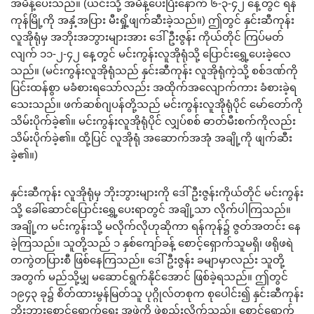
အမိန့်ပေးသည်။ (ယင်းသို့ အမိန့်ပေးပြီးနောက် ၆-၃-၄၂ နေ့တွင် ရန်
ကုန်မြို့ကို အနှံ့အပြား မီးရှို့ဖျက်ဆီးခဲ့သည်။) ဤတွင် နှင်းဆီကုန်း
လူအိုရုံမှ အဘိုးအဘွားများအား ဒေါ်ဦးဇွန်း ကိုယ်တိုင် ကြပ်မတ်
လျက် ၁၁-၂-၄၂ နေ့တွင် မင်းကွန်းလူအိုရုံသို့ ပြောင်းရွှေ့ပေးခဲ့လေ
သည်။ (မင်းကွန်းလူအိုရုံသည် နှင်းဆီကုန်း လူအိုရုံကဲ့သို့ စစ်ဒဏ်ကို
ပြင်းထန်စွာ မခံစားရသော်လည်း အထိုက်အလျောက်ကား ခံစားခဲ့ရ
သေးသည်။ ဖက်ဆစ်ဂျပန်တို့သည် မင်းကွန်းလူအိုရုံပိုင် မော်တော်ကို
သိမ်းပိုက်ခဲ့၏။ မင်းကွန်းလူအိုရုံပိုင် လျှပ်စစ် ဓာတ်မီးစက်ကိုလည်း
သိမ်းပိုက်ခဲ့၏။ ထို့ပြင် လူအိုရုံ အဆောက်အအုံ အချို့ကို ဖျက်ဆီး
ခဲ့၏။)
နှင်းဆီကုန်း လူအိုရုံမှ ဘိုးဘွားများကို ဒေါ်ဦးဇွန်းကိုယ်တိုင် မင်းကွန်း
သို့ ခေါ်ဆောင်ပြောင်းရွှေ့ပေးရာတွင် အချို့သာ လိုက်ပါကြသည်။
အချို့က မင်းကွန်းသို့ မလိုက်လိုဟုဆိုကာ ရန်ကုန်၌ ဇွတ်အတင်း နေ
ခဲ့ကြသည်။ သူတို့သည် ၁ နှစ်ကျော်ခန့် စောင့်ရှောက်သူမရှိ၊ ဖရိုဖရဲ
တကွဲတပြားစီ ဖြစ်နေကြသည်။ ဒေါ်ဦးဇွန်း ခမျာမှာလည်း သူတို့
အတွက် မည်သို့မျှ မဆောင်ရွက်နိုင်အောင် ဖြစ်ခဲ့ရသည်။ ဤတွင်
၁၉၄၃ ခု၌ စိတ်ထားမွန်မြတ်သူ ပုဂ္ဂိုလ်တစုက စုပေါင်း၍ နှင်းဆီကုန်း
ဘိုးဘွားစောင့်ရှောက်ရေး အဖွဲ့ကို ဖွဲ့စည်းလိုက်သည်။ စောင့်ရှောက်