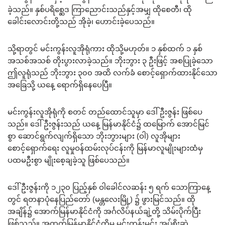
ခဲ့သည်။ နှစ်ပရိစ္ဆေဒ ကြာညောင်းသည်နှင့်အမျှ ထိုစေတီ၊ ထို
ခေါင်းလောင်းတို့သည် အိုခဲ့၊ ဟောင်းခဲ့ပေသည်။
သို့ရာတွင် မင်းကွန်းလူအိုရုံကား ထိုသို့မဟုတ်။ ၁ နှစ်ထက် ၁ နှစ်
အသစ်အသစ် တိုးပွားလာခဲ့သည်။ ဘိုးဘွား ၃ ဦးဖြင့် အစပြုခဲ့သော
ဤလူရုံသည် ဘိုးဘွား ၃၀၀ အထိ လက်ခံ စောင့်ရှောက်ထားနိုင်သော
အခြေသို့ ယနေ့ ရောက်ရှိနေပေပြီ။
မင်းကွန်းလူအိုရုံကို စတင် တည်ထောင်သူမှာ ဒေါ်ဦးဇွန်း ဖြစ်ပေ
သည်။ ဒေါ်ဦးဇွန်းသည် ယနေ့ မြန်မာနိုင်ငံ၌ ထမြောက် အောင်မြင်
စွာ ဆောင်ရွက်လျက်ရှိသော ဘိုးဘွားများ (ဝါ) လူအိုများ
စောင့်ရှောက်ရေး လူမှုဝန်ထမ်းလုပ်ငန်းကို မြန်မာလူမျိုးများထံမှ
ပထမဦးစွာ မျိုးစေ့ချခဲ့သူ ဖြစ်ပေသည်။
ဒေါ်ဦးဇွန်းကို ၁၂၃၀ ပြည့်နှစ် ဝါခေါင်လဆန်း ၅ ရက် သောကြာနေ့
တွင် ရတနာပုံနေပြည်တော် (မန္တလေးမြို့) ၌ ဖွားမြင်သည်။ ထို
အချိန်၌ အောက်မြန်မာနိုင်ငံကို အင်္ဂလိပ်နယ်ချဲ့တို့ သိမ်းပိုက်ပြီး
ဖြစ်သည်။ အထက်မြန်မာနိုင်ငံကိုမူ မင်းတုန်းမင်း အုပ်စိုးဆဲ