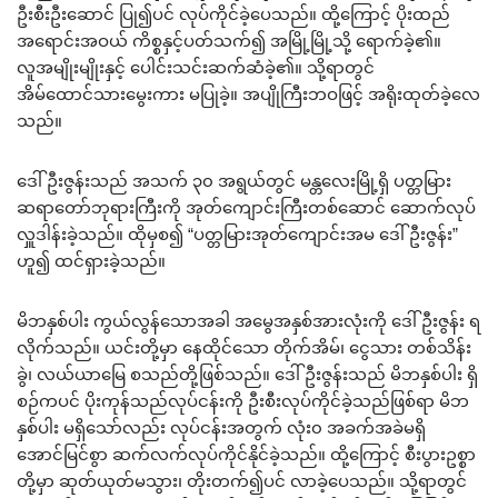
ဦးစီးဦးဆောင် ပြု၍ပင် လုပ်ကိုင်ခဲ့ပေသည်။ ထို့ကြောင့် ပိုးထည်
အရောင်းအဝယ် ကိစ္စနှင့်ပတ်သက်၍ အမြို့မြို့သို့ ရောက်ခဲ့၏။
လူအမျိုးမျိုးနှင့် ပေါင်းသင်းဆက်ဆံခဲ့၏။ သို့ရာတွင်
အိမ်ထောင်သားမွေးကား မပြုခဲ့။ အပျိုကြီးဘဝဖြင့် အရိုးထုတ်ခဲ့လေ
သည်။
ဒေါ်ဦးဇွန်းသည် အသက် ၃၀ အရွယ်တွင် မန္တလေးမြို့ရှိ ပတ္တမြား
ဆရာတော်ဘုရားကြီးကို အုတ်ကျောင်းကြီးတစ်ဆောင် ဆောက်လုပ်
လှူဒါန်းခဲ့သည်။ ထိုမှစ၍ “ပတ္တမြားအုတ်ကျောင်းအမ ဒေါ်ဦးဇွန်း”
ဟူ၍ ထင်ရှားခဲ့သည်။
မိဘနှစ်ပါး ကွယ်လွန်သောအခါ အမွေအနှစ်အားလုံးကို ဒေါ်ဦးဇွန်း ရ
လိုက်သည်။ ယင်းတို့မှာ နေထိုင်သော တိုက်အိမ်၊ ငွေသား တစ်သိန်း
ခွဲ၊ လယ်ယာမြေ စသည်တို့ဖြစ်သည်။ ဒေါ်ဦးဇွန်းသည် မိဘနှစ်ပါး ရှိ
စဉ်ကပင် ပိုးကုန်သည်လုပ်ငန်းကို ဦးစီးလုပ်ကိုင်ခဲ့သည်ဖြစ်ရာ မိဘ
နှစ်ပါး မရှိသော်လည်း လုပ်ငန်းအတွက် လုံး၀ အခက်အခဲမရှိ
အောင်မြင်စွာ ဆက်လက်လုပ်ကိုင်နိုင်ခဲ့သည်။ ထို့ကြောင့် စီးပွားဥစ္စာ
တို့မှာ ဆုတ်ယုတ်မသွား၊ တိုးတက်၍ပင် လာခဲ့ပေသည်။ သို့ရာတွင်