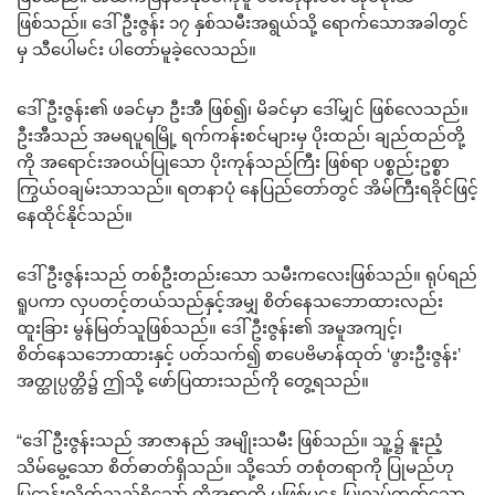
ဖြစ်သည်။ ဒေါ်ဦးဇွန်း ၁၇ နှစ်သမီးအရွယ်သို့ ရောက်သောအခါတွင်
မှ သီပေါမင်း ပါတော်မူခဲ့လေသည်။
ဒေါ်ဦးဇွန်း၏ ဖခင်မှာ ဦးအီ ဖြစ်၍၊ မိခင်မှာ ဒေါ်မျှင် ဖြစ်လေသည်။
ဦးအီသည် အမရပူရမြို့ ရက်ကန်းစင်များမှ ပိုးထည်၊ ချည်ထည်တို့
ကို အရောင်းအဝယ်ပြုသော ပိုးကုန်သည်ကြီး ဖြစ်ရာ ပစ္စည်းဥစ္စာ
ကြွယ်ဝချမ်းသာသည်။ ရတနာပုံ နေပြည်တော်တွင် အိမ်ကြီးရခိုင်ဖြင့်
နေထိုင်နိုင်သည်။
ဒေါ်ဦးဇွန်းသည် တစ်ဦးတည်းသော သမီးကလေးဖြစ်သည်။ ရုပ်ရည်
ရူပကာ လှပတင့်တယ်သည်နှင့်အမျှ စိတ်နေသဘောထားလည်း
ထူးခြား မွန်မြတ်သူဖြစ်သည်။ ဒေါ်ဦးဇွန်း၏ အမူအကျင့်၊
စိတ်နေသဘောထားနှင့် ပတ်သက်၍ စာပေဗိမာန်ထုတ် ‘ဖွားဦးဇွန်း’
အတ္ထုပ္ပတ္တိ၌ ဤသို့ ဖော်ပြထားသည်ကို တွေ့ရသည်။
“ဒေါ်ဦးဇွန်းသည် အာဇာနည် အမျိုးသမီး ဖြစ်သည်။ သူ့၌ နူးညံ့
သိမ်မွေ့သော စိတ်ဓာတ်ရှိသည်။ သို့သော် တစုံတရာကို ပြုမည်ဟု
ပြဋ္ဌာန်းလိုက်သည်ရှိသော် ထိုအရာကို မဖြစ်မနေ ပြုလုပ်တတ်သော