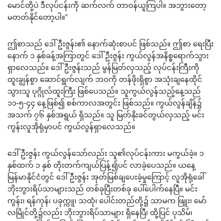
မောင်တို့ပဲ ဒီလုပ်ငန်းကို ဆက်လက် တာဝန်ယူကြပါ။ အဘွားတော့
မတတ်နိုင်တော့ပါ။”
ဤစာသည် ဒေါ်ဦးဇွန်း၏ နောက်ဆုံးစာပင် ဖြစ်သည်။ ဤစာ ရေးပြီး
နောက် ၁ နှစ်ခန့်အကြာတွင် ဒေါ်ဦးဇွန်း ကွယ်လွန်အနိစ္စရောက်သွား
ရှာလေသည်။ ဒေါ်ဦးဇွန်းသည် မွန်မြတ်လှသည့် လုပ်ငန်းကြီးကို
ထူးချွန်စွာ ဆောင်ရွက်လျက် ဘဝကို တန်ဖိုးရှိစွာ အသုံးချနေထိုင်
သွားသူ ပုဂ္ဂိုလ်ထူးကြီး ဖြစ်ပေသည်။ သူကွယ်လွန်သည့်နေ့သည်
၁၁-၅-၄၄ နေ့ဖြစ်၍ စစ်ကာလအတွင်း ဖြစ်သည်။ ကွယ်လွန်ချိန်၌
အသက် ၇၆ နှစ်အရွယ် ရှိသည်။ သူ မြတ်နိုးခင်တွယ်လှသည့် မင်း
ကွန်းလူအိုရုံမှာပင် ကွယ်လွန်ရှာလေသည်။
ဒေါ်ဦးဇွန်း ကွယ်လွန်သော်လည်း သူ၏လုပ်ငန်းကား မကွယ်ခဲ့။ ၁
နှစ်ထက် ၁ နှစ် တိုးတက်ကျယ်ပြန့်၍ပင် လာခဲ့ပေသည်။ ယနေ့
မြန်မာနိုင်ငံတွင် ဒေါ်ဦးဇွန်း အုတ်မြစ်ချပေးခဲ့မှုကြောင့် လူအိုရုံခေါ်
ဘိုးဘွားရိပ်သာများသည် တစ်ခုပြီးတစ်ခု ပေါ်ပေါက်နေပြီ။ မင်း
ကွန်း၊ ရန်ကုန်၊ ပခုက္ကူ၊ သထုံ၊ ပေါင်းတည်တို့၌ သာမက ဖြူး၊ မော်
လမြိုင်တို့၌လည်း ဘိုးဘွားရိပ်သာများ ရှိနေပြီ၊ ထို့ပြင် ပုသိမ်၊