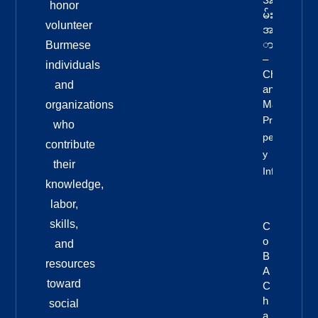
honor
မ်း
volunteer
အန
ား
Burmese
–
individuals
Chi
and
Ang
Mai
organizations
Pro
who
Pert
contribute
Y
their
Info
knowledge,
labor,
skills,
C
O
and
B
resources
A
toward
C
H
social
A