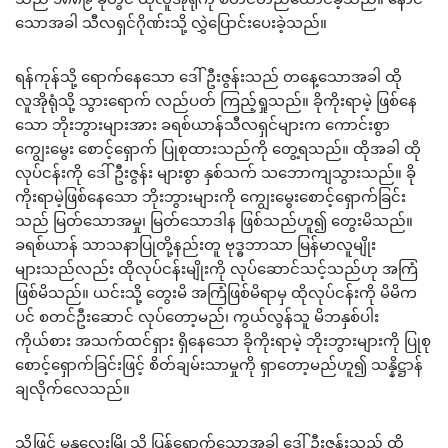
သောအခါ သီလရှင်ဂိုဏ်းသို့ လွှဲပြောင်းပေးခဲ့သည်။
ရန်ကုန်သို့ ရောက်နေသော ဒေါ်ဦးဇွန်းသည် တနေ့သောအခါ ထို
လူအိုရုံသို့ သွားရောက် လည်ပတ် ကြည့်ရှုသည်။ ခိုကိုးရာမဲ့ ဖြစ်နေ
သော ဘိုးဘွားများအား ခရစ်ယာန်သီလရှင်များက ကောင်းစွာ
ကျွေးမွေး စောင့်ရှောက် ပြုစုထားသည်ကို တွေ့ရသည်။ ထိုအခါ ထို
လုပ်ငန်းကို ဒေါ်ဦးဇွန်း များစွာ နှစ်သက် သဘောကျသွားသည်။ ခို
ကိုးရာမဲ့ဖြစ်နေသော ဘိုးဘွားများကို ကျွေးမွေးစောင့်ရှောက်ခြင်း
သည် မြတ်သောအမှု၊ မြတ်သောဒါန ဖြစ်သည်ဟူ၍ တွေးမိသည်။
ခရစ်ယာန် သာသနာပြုတို့နည်းတူ ဗုဒ္ဓဘာသာ မြန်မာလူမျိုး
များသည်လည်း ထိုလုပ်ငန်းမျိုးကို လုပ်ဆောင်သင့်သည်ဟု အကြံ
ဖြစ်မိသည်။ ယင်းသို့ တွေးမိ အကြံဖြစ်မိရာမှ ထိုလုပ်ငန်းကို မိမိက
ပင် စတင်ဦးဆောင် လုပ်တော့မည်၊ ကွယ်လွန်သူ မိဘနှစ်ပါး
ကိုယ်စား အသက်ထင်ရှား ရှိနေသော ခိုကိုးရာမဲ့ ဘိုးဘွားများကို ပြုစု
စောင့်ရှောက်ခြင်းဖြင့် စိတ်ချမ်းသာမှုကို ရှာတော့မည်ဟူ၍ သန္နိဋ္ဌာန်
ချလိုက်လေသည်။
သို့ဖြင့် မန္တလေးမြို့သို့ ပြန်ရောက်သောအခါ ဒေါ်ဦးဇွန်းသည် ထို