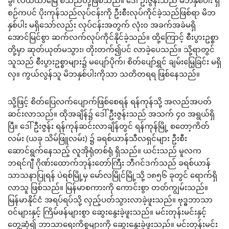
ခွဲ၊ လယ်ယာမြေ စသည်တို့ဖြစ်သည်။ ဒေါ်ဦးဇွန်းသည် မိဘနှစ်ပါး ရှိ
စဉ်ကပင် ပိုးကုန်သည်လုပ်ငန်းကို ဦးစီးလုပ်ကိုင်ခဲ့သည်ဖြစ်ရာ မိဘ
နှစ်ပါး မရှိသော်လည်း လုပ်ငန်းအတွက် လုံး၀ အခက်အခဲမရှိ
အောင်မြင်စွာ ဆက်လက်လုပ်ကိုင်နိုင်ခဲ့သည်။ ထို့ကြောင့် စီးပွားဥစ္စာ
တို့မှာ ဆုတ်ယုတ်မသွား၊ တိုးတက်၍ပင် လာခဲ့ပေသည်။ သို့ရာတွင်
သူသည် စီးပွားဥစ္စာများ၌ မပျော်ပိုက်၊ စိတ်ပျော်ရွှင် ချမ်းမြေ့ခြင်း မရှိ
လှ။ ကွယ်လွန်သူ မိဘနှစ်ပါးကိုသာ သတိတရရ ဖြစ်နေသည်။
သို့ဖြင့် စိတ်ပြေလက်ပျောက်ဖြစ်စေရန် ရန်ကုန်သို့ အလည်အပတ်
ဆင်းလာသည်။ ထိုအချိန်၌ ဒေါ်ဦးဇွန်းသည် အသက် ၄၀ အရွယ်ရှိ
ပြီ။ ဒေါ်ဦးဇွန်း ရန်ကုန်ဆင်းလာချိန်တွင် ရန်ကုန်မြို့ စတော့ကိတ်
လမ်း (ယခု သိမ်ဖြူလမ်း) ၌ ခရစ်ယာန်သီလရှင်များ ဦးစီး
ဆောင်ရွက်နေသည့် လူအိုရုံတစ်ရုံ ရှိသည်။ ယင်းသည် မူလက
ဘရင်ဂျီ ဂိုဏ်းထောက်ဘုန်းတော်ကြီး ဘီဂင်ဒက်သည် ခရစ်ယာန်
သာသနာပြုရန် ပဲရစ်မြို့မှ မော်လမြိုင်မြို့သို့ ၁၈၅၆ ခုတွင် ရောက်ရှိ
လာသူ ဖြစ်သည်။ မြန်မာစကားကို ကောင်းစွာ တတ်ကျွမ်းသည်။
မြန်မာနိုင်ငံ အရပ်ရပ်သို့ လှည့်ပတ်သွားလာခဲ့ဖူးသည်။ ဗုဒ္ဓဘာသာ
ဝင်များနှင့် ကြိမ်ဖန်များစွာ ဆွေးနွေးခဲ့ဖူးသည်။ မင်းတုန်းမင်းနှင့်
တွေ့ဆုံ၍ ဘာသာရေးကိစ္စများကို ဆွေးနွေးခဲ့ဖူးသည်။ မင်းတုန်းမင်း