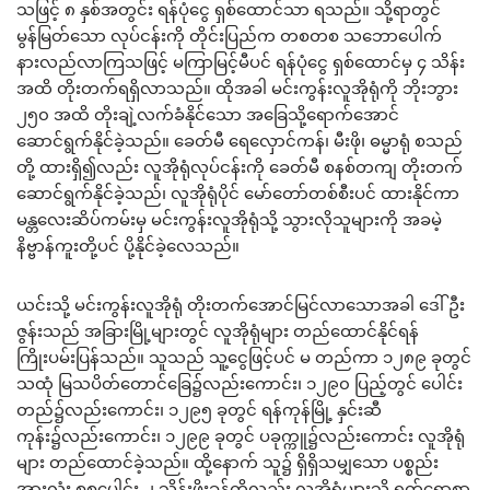
သဖြင့် ၈ နှစ်အတွင်း ရန်ပုံငွေ ရှစ်ထောင်သာ ရသည်။ သို့ရာတွင်
မွန်မြတ်သော လုပ်ငန်းကို တိုင်းပြည်က တစတစ သဘောပေါက်
နားလည်လာကြသဖြင့် မကြာမြင့်မီပင် ရန်ပုံငွေ ရှစ်ထောင်မှ ၄ သိန်း
အထိ တိုးတက်ရရှိလာသည်။ ထိုအခါ မင်းကွန်းလူအိုရုံကို ဘိုးဘွား
၂၅၀ အထိ တိုးချဲ့လက်ခံနိုင်သော အခြေသို့ရောက်အောင်
ဆောင်ရွက်နိုင်ခဲ့သည်။ ခေတ်မီ ရေလှောင်ကန်၊ မီးဖို၊ ဓမ္မာရုံ စသည်
တို့ ထားရှိ၍လည်း လူအိုရုံလုပ်ငန်းကို ခေတ်မီ စနစ်တကျ တိုးတက်
ဆောင်ရွက်နိုင်ခဲ့သည်၊ လူအိုရုံပိုင် မော်တော်တစ်စီးပင် ထားနိုင်ကာ
မန္တလေးဆိပ်ကမ်းမှ မင်းကွန်းလူအိုရုံသို့ သွားလိုသူများကို အခမဲ့
နိဗ္ဗာန်ကူးတို့ပင် ပို့နိုင်ခဲ့လေသည်။
ယင်းသို့ မင်းကွန်းလူအိုရုံ တိုးတက်အောင်မြင်လာသောအခါ ဒေါ်ဦး
ဇွန်းသည် အခြားမြို့များတွင် လူအိုရုံများ တည်ထောင်နိုင်ရန်
ကြိုးပမ်းပြန်သည်။ သူသည် သူ့ငွေဖြင့်ပင် မ တည်ကာ ၁၂၈၉ ခုတွင်
သထုံ မြသပိတ်တောင်ခြေ၌လည်းကောင်း၊ ၁၂၉၀ ပြည့်တွင် ပေါင်း
တည်၌လည်းကောင်း၊ ၁၂၉၅ ခုတွင် ရန်ကုန်မြို့ နှင်းဆီ
ကုန်း၌လည်းကောင်း၊ ၁၂၉၉ ခုတွင် ပခုက္ကူ၌လည်းကောင်း လူအိုရုံ
များ တည်ထောင်ခဲ့သည်။ ထို့နောက် သူ၌ ရှိရှိသမျှသော ပစ္စည်း
အားလုံး စုစုပေါင်း ၂ သိန်းဖိုးခန့်ကိုလည်း လူအိုရုံများသို့ ရက်ရောစွာ